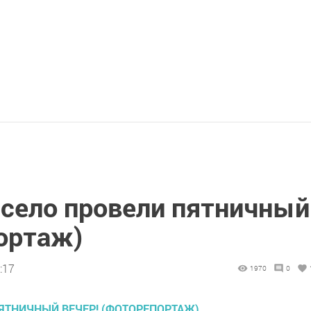
село провели пятничный
портаж)
:17
1970
0