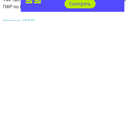
Cмотреть
ПФР по Республике Татарстан Эдуард Вафин.
Новости СМИ2
Источник: Сайт Пенсионного фонда
Следите за самым важным и интересным в
Telegram-канале
Татмедиа
Читайте новости Татарстана в
национальном мессенджере MАХ:
https://max.ru/tatmedia
Подписывайтесь на наш
канал
MAX
«Чистополь-
информ»