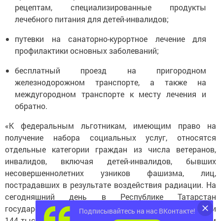
рецептам, специализированные продукты
лечебного питания для детей-инвалидов;
путевки на санаторно-курортное лечение для
профилактики основных заболеваний;
бесплатный проезд на пригородном
железнодорожном транспорте, а также на
междугородном транспорте к месту лечения и
обратно.
«К федеральным льготникам, имеющим право на
получение набора социальных услуг, относятся
отдельные категории граждан из числа ветеранов,
инвалидов, включая детей-инвалидов, бывших
несовершеннолетних узников фашизма, лиц,
пострадавших в результате воздействия радиации. На
сегодняшний день в Республике Татарстан
государственную социальную помощь получают почти
Подписывайтесь на нас ВКонтакте!
144 тыс. человек», - отметил Управляющий Отделением