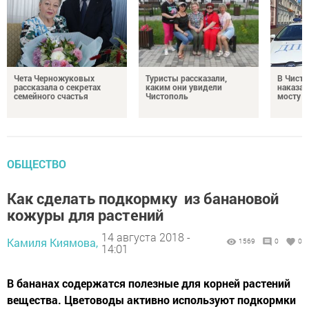
Чета Черножуковых
Туристы рассказали,
В Чисто
рассказала о секретах
каким они увидели
наказал
семейного счастья
Чистополь
мосту
ОБЩЕСТВО
Как сделать подкормку из банановой
кожуры для растений
14 августа 2018 -
Камиля Киямова,
1569
0
0
14:01
В бананах содержатся полезные для корней растений
вещества. Цветоводы активно используют подкормки