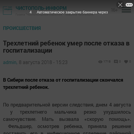
ЧИСТОПОЛЬ-ИНФОРМ
16+
3
Автоматическое закрытие баннера через
Газета "Чистопольские известия" - новости Чистополя
ПРОИСШЕСТВИЯ
Трехлетний ребенок умер после отказа в
госпитализации
admin,
8 августа 2018 - 15:23
1718
0
0
В Сибири после отказа от госпитализации скончался
трехлетний ребенок.
По предварительной версии следствия, днем 4 августа
у трехлетнего мальчика резко ухудшилось
самочувствие. Мать вызвала «скорую помощь».
Фельдшер, осмотрев ребенка, приняла решение
доставить его в инфекционное отделение районной