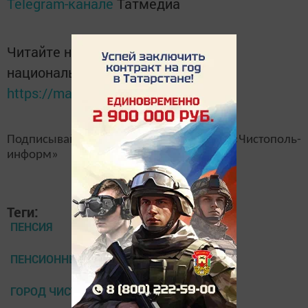
Telegram-канале
Татмедиа
Читайте новости Татарстана в
национальном мессенджере MАХ:
https://max.ru/tatmedia
Подписывайтесь на наш
канал
MAX
«Чистополь-
информ»
Теги:
ПЕНСИЯ
ПЕНСИОННЫЙ ФОНД
ГОРОД ЧИСТОПОЛЬ