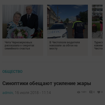
Чета Черножуковых
В Чистополе водителя
Туристы
рассказала о секретах
наказали за обгон на
каким о
семейного счастья
мосту
Чистоп
ОБЩЕСТВО
Синоптики обещают усиление жары
admin,
16 июля 2018 - 11:14
1651
0
0