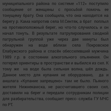
муниципального района по системе «112» поступило
сообщение от женщины с просьбой помочь ее
тонущему брату. Она сообщила, что она находится на
берегу р. Кама напротив села М.Сентяк, а брат поплыл
на противоположный берег, но что-то случилось и он
начал тонуть. В результате патрулирования сводной
патрульной группой уже через две минуты был
обнаружен на воде вблизи села Покровское
Елабужского района и спасён обессилевший мужчина
1989 г.р. в состоянии алкогольного опьянения. Он
потерял ориентиры в пространстве и выбился из сил. К
тому же на воде была сильная волна, шёл дождь.
Данное место для купания не оборудовано, да и
аншлага «Купание запрещено» там не было. Пьяного
жителя Нижнекамска, не рассчитавшего своих сил,
доставили на берег и передали сотрудникам полиции
для разбирательства, сообщает пресс- служба ГУ МЧС
по РТ.