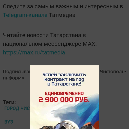
Следите за самым важным и интересным в
Telegram-канале
Татмедиа
Читайте новости Татарстана в
национальном мессенджере MАХ:
https://max.ru/tatmedia
Подписывайтесь на наш
канал
MAX
«Чистополь-
информ»
Теги:
ГОРОД ЧИСТОПОЛЬ
ВУЗ