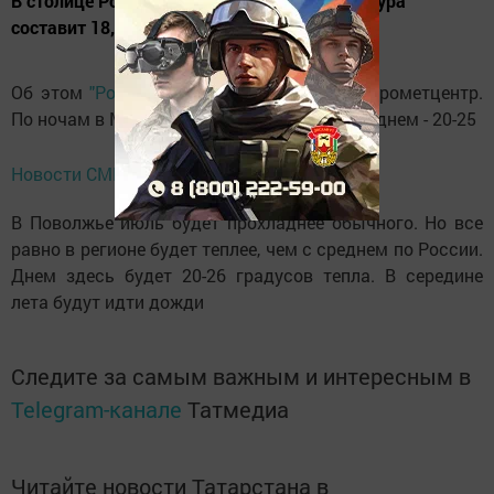
В столице России среднесуточная температура
составит 18,2 градуса.
Об этом
"Российской газете"
сообщил Гидрометцентр.
По ночам в Москве будет 11-16 градусов, а днем - 20-25
Новости СМИ2
В Поволжье июль будет прохладнее обычного. Но все
равно в регионе будет теплее, чем с среднем по России.
Днем здесь будет 20-26 градусов тепла. В середине
лета будут идти дожди
Следите за самым важным и интересным в
Telegram-канале
Татмедиа
Читайте новости Татарстана в