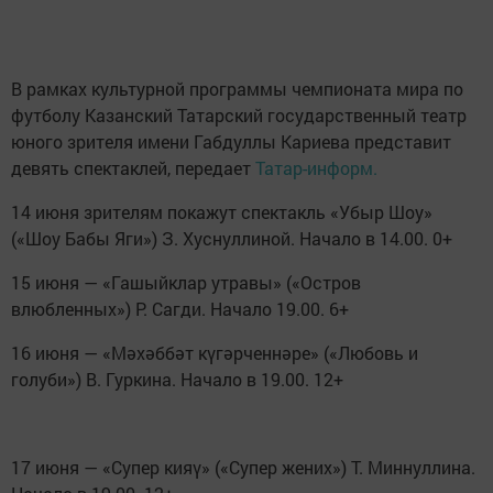
В рамках культурной программы чемпионата мира по
футболу Казанский Татарский государственный театр
юного зрителя имени Габдуллы Кариева представит
девять спектаклей, передает
Татар-информ.
14 июня зрителям покажут спектакль «Убыр Шоу»
(«Шоу Бабы Яги») З. Хуснуллиной. Начало в 14.00. 0+
15 июня — «Гашыйклар утравы» («Остров
влюбленных») Р. Сагди. Начало 19.00. 6+
16 июня — «Мәхәббәт күгәрченнәре» («Любовь и
голуби») В. Гуркина. Начало в 19.00. 12+
17 июня — «Супер кияү» («Супер жених») Т. Миннуллина.