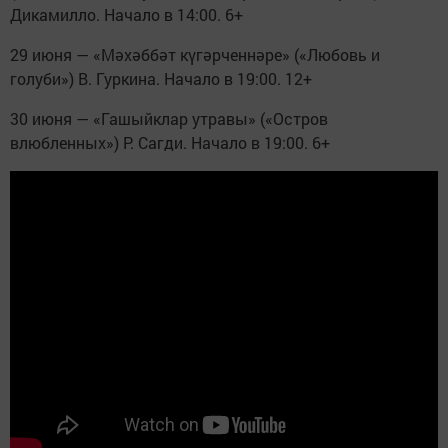
Дикамилло. Начало в 14:00. 6+
29 июня — «Мәхәббәт күгәрченнәре» («Любовь и
голуби») В. Гуркина. Начало в 19:00. 12+
30 июня — «Гашыйклар утравы» («Остров
влюбленных») Р. Сагди. Начало в 19:00. 6+