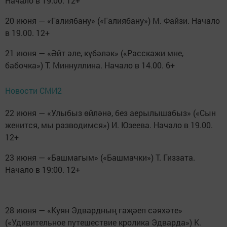
Начало в 19.00. 12+
20 июня — «Галиябану» («Галиябану») М. Файзи. Начало
в 19.00. 12+
21 июня — «Әйт әле, күбәләк» («Расскажи мне,
бабочка») Т. Миннуллина. Начало в 14.00. 6+
Новости СМИ2
22 июня — «Улыбыз өйләнә, без аерылышабыз» («Сын
женится, мы разводимся») И. Юзеева. Начало в 19.00.
12+
23 июня — «Башмагым» («Башмачки») Т. Гиззата.
Начало в 19:00. 12+
28 июня — «Куян Эдвардның гаҗәеп сәяхәте»
(«Удивительное путешествие кролика Эдварда») К.