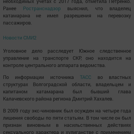
необходимых учетах с 2017 года, отметила Петренко.
Ранее
Ространснадзор
выяснил, что владелец
катамарана не имел разрешения на перевозку
пассажиров.
Новости СМИ2
Уголовное дело расследует Южное следственное
управление на транспорте СКР, оно находится на
контроле центрального аппарата ведомства.
По информации источника
ТАСС
во властных
структурах Волгоградской области, владельцем и
капитаном катамарана был бывший глава
Калачевского района региона Дмитрий Хахалев.
В 2009 году экс-чиновник был осужден на четыре года
лишения свободы по пяти статьям. В том числе он был
признан виновным в насильственных действиях
сексуального характера и хулиганстве с применением