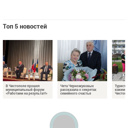
Топ 5 новостей
В Чистополе прошел
Чета Черножуковых
Туристы
муниципальный форум
рассказала о секретах
каким о
«Работаем на результат!»
семейного счастья
Чистоп