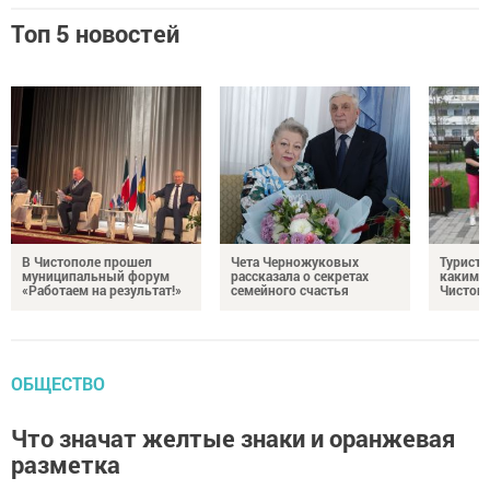
Топ 5 новостей
В Чистополе прошел
Чета Черножуковых
Туристы
муниципальный форум
рассказала о секретах
каким о
«Работаем на результат!»
семейного счастья
Чистоп
ОБЩЕСТВО
Что значат желтые знаки и оранжевая
разметка