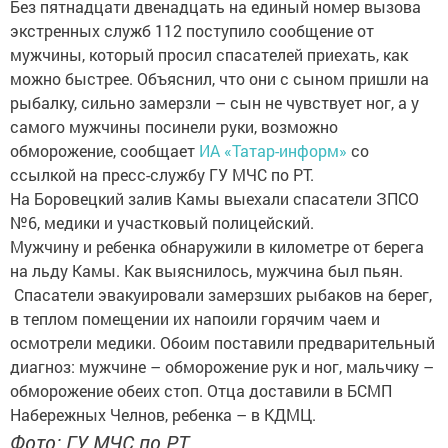
Без пятнадцати двенадцать на единый номер вызова
экстренных служб 112 поступило сообщение от
мужчины, который просил спасателей приехать, как
можно быстрее. Объяснил, что они с сыном пришли на
рыбалку, сильно замерзли – сын не чувствует ног, а у
самого мужчины посинели руки, возможно
обморожение, сообщает
ИА «Татар-информ»
со
ссылкой на пресс-службу ГУ МЧС по РТ.
На Боровецкий залив Камы выехали спасатели ЗПСО
№6, медики и участковый полицейский.
Мужчину и ребенка обнаружили в километре от берега
на льду Камы. Как выяснилось, мужчина был пьян.
Спасатели эвакуировали замерзших рыбаков на берег,
в теплом помещении их напоили горячим чаем и
осмотрели медики. Обоим поставили предварительный
диагноз: мужчине – обморожение рук и ног, мальчику –
обморожение обеих стоп. Отца доставили в БСМП
Набережных Челнов, ребенка – в КДМЦ.
Фото: ГУ МЧС по РТ