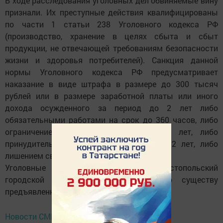
В ходе расследования уголовных дел обвиняемые вину
признали. Их преступные действия квалифицированы
по части 1 статьи 238 Уголовного кодекса РФ
(производство, хранение в целях сбыта и сбыт
продукции, не отвечающей требованиям безопасности
жизни и здоровья потребителей). Санкция данной
нормы Уголовного кодекса РФ предусматривает
наказание в виде штрафа в размере до 300 тысяч
рублей или в размере заработной платы или иного
дохода осужденного за период до 2 лет либо
обязательными работами на срок до 360 часов, либо
ограничением свободы на срок до 2 лет, либо
принудительными работами на срок до 2 лет, либо
лишением свободы на тот же срок.
Уголовные дела направлены в Чис­топольский
городской суд для рассмотрения по существу
предъявленного обвинения.
Новости СМИ2