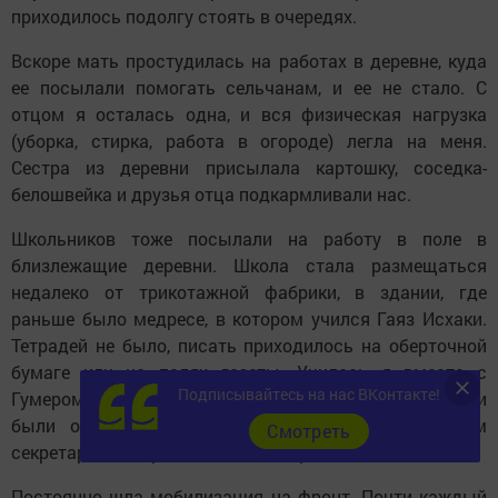
приходилось подолгу стоять в очередях.
Вскоре мать простудилась на работах в деревне, куда
ее посылали помогать сельчанам, и ее не стало. С
отцом я осталась одна, и вся физическая нагрузка
(уборка, стирка, работа в огороде) легла на меня.
Сестра из деревни присылала картошку, соседка-
белошвейка и друзья отца подкармливали нас.
Школьников тоже посылали на работу в поле в
близлежащие деревни. Школа стала размещаться
недалеко от трикотажной фабрики, в здании, где
раньше было медресе, в котором учился Гаяз Исхаки.
Тетрадей не было, писать приходилось на обер­точной
бумаге или на полях газеты. Училась я вместе с
Подписывайтесь на нас ВКонтакте!
Гумером Усмановым, мы сидели за одной партой и
были отличниками. Впоследствии он стал первым
Cмотреть
секретарем Татарского обкома партии.
Постоянно шла мобилизация на фронт. Почти каждый