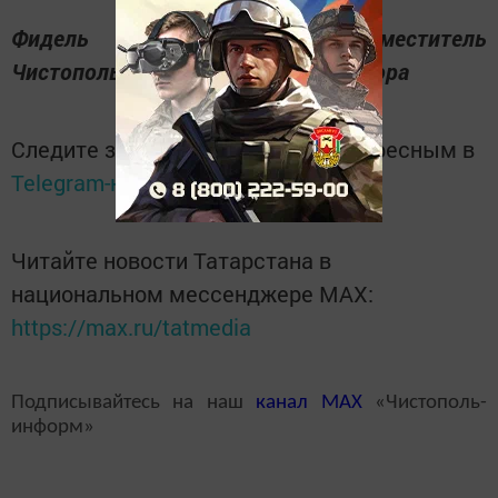
Фидель Ахметзянов, заместитель
Чистопольского городского прокурора
Следите за самым важным и интересным в
Telegram-канале
Татмедиа
Читайте новости Татарстана в
национальном мессенджере MАХ:
https://max.ru/tatmedia
Подписывайтесь на наш
канал
MAX
«Чистополь-
информ»