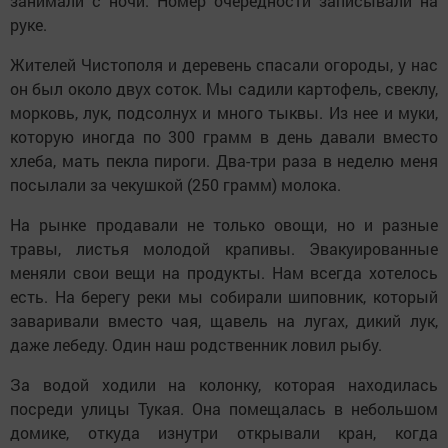
занимали с ночи. Номер очередности записывали на
руке.
Жителей Чистополя и деревень спасали огороды, у нас
он был около двух соток. Мы садили картофель, свеклу,
морковь, лук, подсолнух и много тыквы. Из нее и муки,
которую иногда по 300 грамм в день давали вместо
хлеба, мать пекла пироги. Два-три раза в неделю меня
посылали за чекушкой (250 грамм) молока.
На рынке продавали не только овощи, но и разные
травы, листья молодой крапивы. Эвакуированные
меняли свои вещи на продукты. Нам всегда хотелось
есть. На берегу реки мы собирали шиповник, который
заваривали вместо чая, щавель на лугах, дикий лук,
даже лебеду. Один наш родственник ловил рыбу.
За водой ходили на колонку, которая находилась
посреди улицы Тукая. Она помещалась в небольшом
домике, откуда изнутри открывали кран, когда