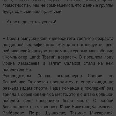
грамотности». Мы не сомневаемся, что данные группы
будут самыми посещаемыми.
– У нас ведь есть и успехи!
– Среди выпускников Университета третьего возраста
по данной квалификации ежегодно организуется рес­
публиканский конкурс по компьютерному многоборью
«Компьютер Land: Третий возраст». В прошлом году
Ирина Хамадеева и Талгат Салахов стали на нем
победителями.
Руководством Союза пенсионеров России по
Республике Татарстан проводится и спартакиада по
разным видам спорта. Наша команда в пос­ледний раз
заняла в соревнованиях 6 место, это я считаю большой
победой, ведь соперников было много. С особой
благодарностью я говорю о Юрии Никитине, Фермагеле
Заббарове, Пет­ре Шушляеве, Татьяне Мижаревой,