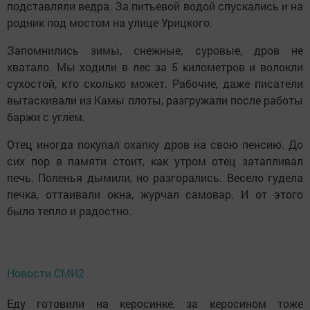
подставляли ведра. За питьевой водой спускались и на
родник под мос­том на улице Урицкого.
Запомнились зимы, снежные, суровые, дров не
хватало. Мы ходили в лес за 5 километров и волокли
сухостой, кто сколько может. Рабочие, даже писатели
вытаскивали из Камы плоты, разгружали после работы
баржи с углем.
Отец иногда покупал охапку дров на свою пенсию. До
сих пор в памяти стоит, как утром отец затапливал
печь. Поленья дымили, но разгорались. Весело гудела
печка, оттаивали окна, журчал самовар. И от этого
было тепло и радостно.
Новости СМИ2
Еду готовили на керосинке, за керосином тоже