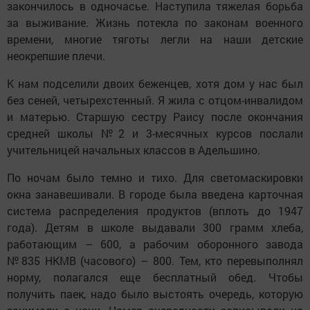
закончилось в одночасье. Нас­тупила тяжелая борьба
за выживание. Жизнь потекла по законам воен­ного
времени, многие тяготы легли на наши детские
неокрепшие плечи.
К нам подселили двоих беженцев, хотя дом у нас был
без сеней, четырех­стенный. Я жила с отцом-инвалидом
и матерью. Старшую сестру Раису после окончания
средней школы №2 и 3-месячных курсов послали
учительницей начальных классов в Адельшино.
По ночам было темно и тихо. Для светомаскировки
окна занавешивали. В городе была введена карточная
система распределения продуктов (вплоть до 1947
года). Детям в школе выдавали 300 грамм хлеба,
работающим – 600, а рабочим оборонного завода
№835 НКМВ (часового) – 800. Тем, кто перевыполнял
норму, полагался еще бесплатный обед. Чтобы
получить паек, надо было выстоять очередь, которую