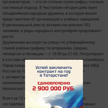
организаторов, — это не столько сухие цифры, сколько
системный подход. В Чистополе сегодня действует
объединённая народная дружина, в которую вошли
представители 42 организаций и учебных заведений.
В региональный реестр активистов внесено 352
человека, и ряды народных контролёров продолжают
расти.
Дружинники выходят на улицы по утверждённому
главой района графику: по вторникам, средам,
четвергам и пятницам — с 18:00 до 21:00. Патрулируют
в составе офицерских групп: пешком и на автомобилях.
Перед каждым дежурством сотрудники отдела МВД
России по Чистопольскому району проводят
с активистами обязательный инструктаж —
напоминают о правах, обязанностях и правилах
безопасности.
Всего за 12 месяцев совместными усилиями
составлено 495 протоколов об административных