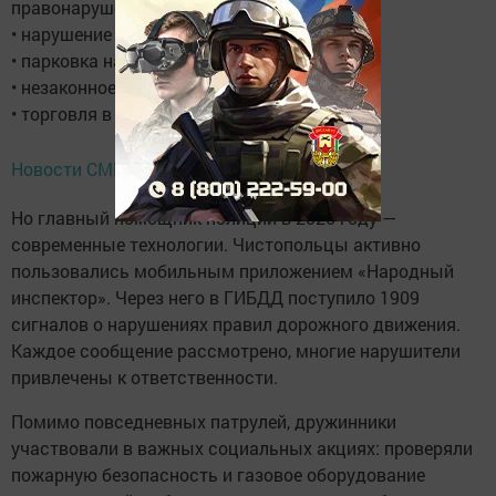
правонарушениях. В числе основных:
• нарушение правил благоустройства;
• парковка на газонах и зелёных зонах;
• незаконное размещение уличной рекламы;
• торговля в неположенных местах.
Новости СМИ2
Но главный помощник полиции в 2025 году —
современные технологии. Чистопольцы активно
пользовались мобильным приложением «Народный
инспектор». Через него в ГИБДД поступило 1909
сигналов о нарушениях правил дорожного движения.
Каждое сообщение рассмотрено, многие нарушители
привлечены к ответственности.
Помимо повседневных патрулей, дружинники
участвовали в важных социальных акциях: проверяли
пожарную безопасность и газовое оборудование