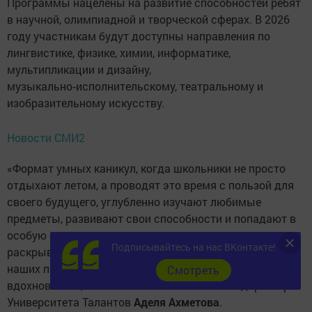
Программы нацелены на развитие способностей ребят
в научной, олимпиадной и творческой сферах. В 2026
году участникам будут доступны направления по
лингвистике, физике, химии, информатике,
мультипликации и дизайну,
музыкально‑исполнительскому, театральному и
изобразительному искусству.
Новости СМИ2
«Формат умных каникул, когда школьники не просто
отдыхают летом, а проводят это время с пользой для
своего будущего, углубленно изучают любимые
предметы, развивают свои способности и попадают в
особую среду единомышленников, которая помогает
Подписывайтесь на нас ВКонтакте!
раскрывать таланты. Мы стремимся создавать на
наших программах пространство роста, поддержки и
Cмотреть
вдохновения», – отметила исполнительный директор
Университета Талантов
Аделя Ахметова
.