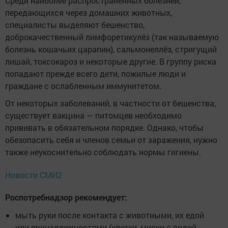
Среди наиболее распространённых болезней,
передающихся через домашних животных,
специалисты выделяют бешенство,
доброкачественный лимфоретикулёз (так называемую
болезнь кошачьих царапин), сальмонеллёз, стригущий
лишай, токсокароз и некоторые другие. В группу риска
попадают прежде всего дети, пожилые люди и
граждане с ослабленным иммунитетом.
От некоторых заболеваний, в частности от бешенства,
существует вакцина — питомцев необходимо
прививать в обязательном порядке. Однако, чтобы
обезопасить себя и членов семьи от заражения, нужно
также неукоснительно соблюдать нормы гигиены.
Новости СМИ2
Роспотребнадзор рекомендует:
мыть руки после контакта с животными, их едой
или принадлежностями (клетки, миски с водой,