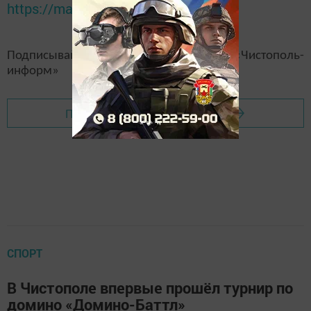
https://max.ru/tatmedia
Подписывайтесь на наш
канал
MAX
«Чистополь-
информ»
Перейти на страницу новости
СПОРТ
В Чистополе впервые прошёл турнир по
домино «Домино-Баттл»