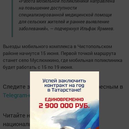
«Работа мобильной поликлиники направлена
на повышение доступности
специализированной медицинской помощи
для сельских жителей и раннее выявление
заболеваний», — подчеркнул Ильфак Ярмиев.
Выезды мобильного комплекса в Чистопольском
районе начнутся 15 июня. Первой точкой маршрута
станет село Муслюмкино, где мобильная поликлиника
будет работать с 15 по 19 июня.
Следите за самым важным и интересным в
Telegram-канале
Татмедиа
Читайте новости Татарстана в
национальном мессенджере MАХ: