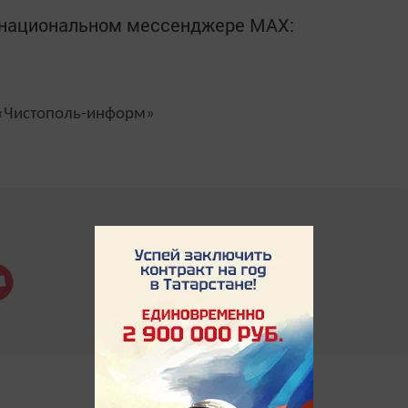
в национальном мессенджере MАХ:
Чистополь-информ»