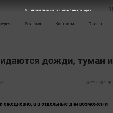
1
5
Автоматическое закрытие баннера через
лерея
Реклама
Контакты
О газете
жидаются дожди, туман и
10
2713
0
 ежедневно, а в отдельные дни возможен и