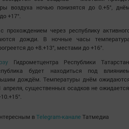
ры воздуха ночью понизятся до 0.+5°, днё
до +17°.
и с прохождением через республику активног
даются дожди. В ночные часы температур
рогреется до +8.+13°, местами до +16°.
озу
Гидрометцентра Республики Татарстан
спублика будет находиться под влияние
льшим дождём. Температуры днём ожидаютс
 11 апреля, существенных осадков не ожидается
10.+15°.
интересным в
Telegram-канале
Татмедиа