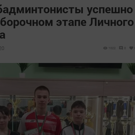
бадминтонисты успешно
тборочном этапе Личного
а
20
1022
0