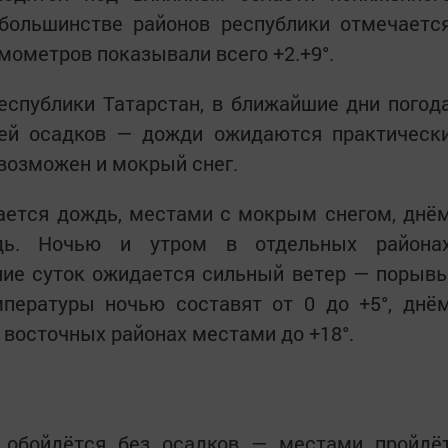
большинстве районов республики отмечаетс
мометров показывали всего +2.+9°.
спублики Татарстан, в ближайшие дни погод
ей осадков — дожди ожидаются практическ
 возможен и мокрый снег.
дается дождь, местами с мокрым снегом, днё
дь. Ночью и утром в отдельных района
ение суток ожидается сильный ветер — порыв
пературы ночью составят от 0 до +5°, днё
в восточных районах местами до +18°.
е обойдётся без осадков — местами пройдё