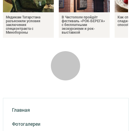
Медикам Татарстана
В Чистополе пройдёт
Как спр
разъяснили условия
фестиваль «РОК-БЕРЕГА»
сладком
заключения
с бесплатными
способ
спецконтракта с
экскурсиями и рок-
Минобороны
выставкой
Главная
Фотогалереи