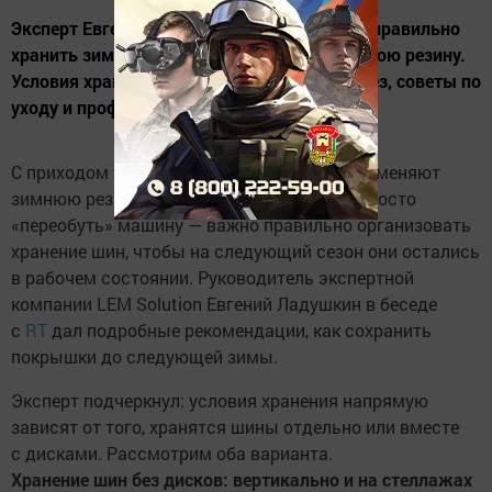
Эксперт Евгений Ладушкин рассказал, как правильно
хранить зимние шины после смены на летнюю резину.
Условия хранения покрышек с дисками и без, советы по
уходу и профилактике деформации.
С приходом тепла тысячи автомобилистов меняют
зимнюю резину на летнюю. Однако мало просто
«переобуть» машину — важно правильно организовать
хранение шин, чтобы на следующий сезон они остались
в рабочем состоянии. Руководитель экспертной
компании LEM Solution Евгений Ладушкин в беседе
с
RT
дал подробные рекомендации, как сохранить
покрышки до следующей зимы.
Эксперт подчеркнул: условия хранения напрямую
зависят от того, хранятся шины отдельно или вместе
с дисками. Рассмотрим оба варианта.
Хранение шин без дисков: вертикально и на стеллажах