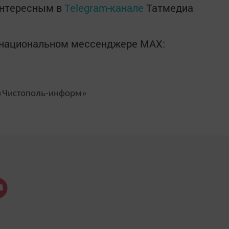
интересным в
Telegram-канале
Татмедиа
в национальном мессенджере MАХ:
Чистополь-информ»