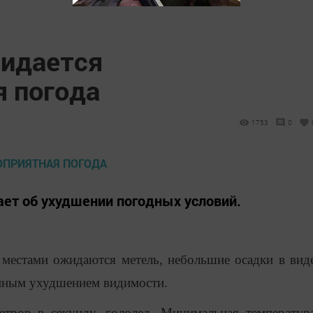
жидается
я погода
1753
0
ет об ухудшении погодных условий.
 местами ожидаются метель, небольшие осадки в вид
енным ухудшением видимости.
тров в секунду, гололед. Минимальная температур