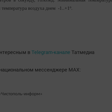
я температура воздуха днем -1..+1º.
интересным в
Telegram-канале
Татмедиа
в национальном мессенджере MАХ:
Чистополь-информ»