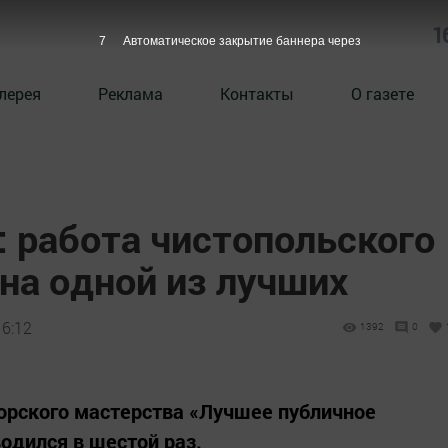
1
6
Автоматическое закрытие баннера через
лерея
Реклама
Контакты
О газете
: работа чистопольского
на одной из лучших
16:12
1392
0
орского мастерства «Лучшее публичное
одился в шестой раз.