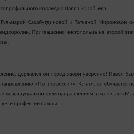
ногопрофильного колледжа Павла Воробьева.
 Гульнарой Сахабутдиновой и Татьяной Мироновой о
 видеоролик. Приглашение чистопольца на второй эта
оты.
пление, держался он перед жюри уверенно! Павел бы
о направлению «Я в профессии». Кстати, он обучается п
ники выступали по трем направлениям, в их числе «Мо
и «Все профессии важны…».