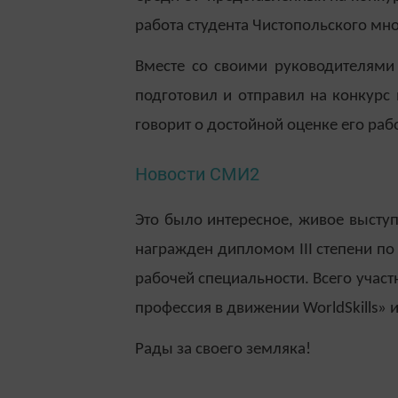
работа студента Чистопольского м
Вместе со своими руководителями
подготовил и отправил на конкурс
говорит о достойной оценке его раб
Новости СМИ2
Это было интересное, живое высту
награжден дипломом I
I
I степени п
рабочей специальности. Всего участ
профессия в движении
WorldSkills
» 
Рады за своего земляка!