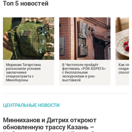
Топ 5 новостей
Медикам Татарстана
В Чистополе пройдёт
Как спр
разъяснили условия
фестиваль «РОК-БЕРЕГА»
сладком
заключения
с бесплатными
способ
спецконтракта с
экскурсиями и рок-
Минобороны
выставкой
ЦЕНТРАЛЬНЫЕ НОВОСТИ
Минниханов и Дитрих откроют
обновленную трассу Казань –