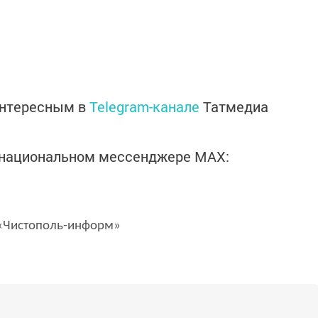
интересным в
Telegram-канале
Татмедиа
в национальном мессенджере MАХ:
Чистополь-информ»