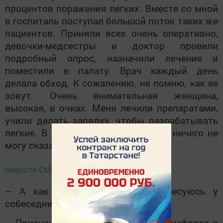
процентов поражения легких. Вместе со мной
в госпиталь поступал большой поток таких же
пациентов. Приняли всех очень оперативно,
девочки-медсестры и доктор провели
подробный опрос, назначили лечение и
поместили в палату. Врач каждый день
делала обход. К сожалению, не помню, как ее
зовут. Очень внимательная женщина,
высокая, в очках. Меня лечили препаратами,
учили делать зарядку, чтобы разрабатывать
легкие. В адрес персонала плохого ничего не
могу сказать.
Новости СМИ2
– А как вас кормили? – интересуюсь у
собеседницы.
– Признаюсь, что в плане еды и комфорта я