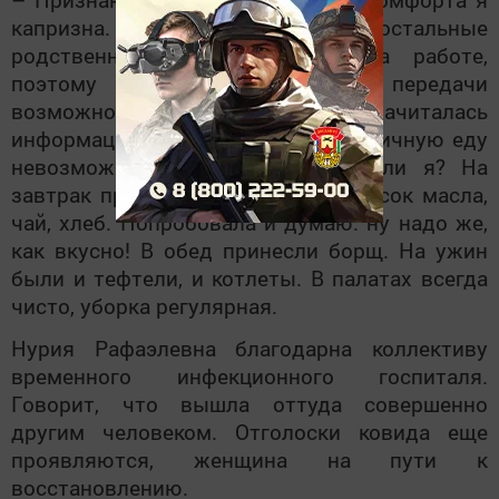
капризна. Муж был в больнице, остальные
родственники круглые сутки на работе,
поэтому постоянно носить передачи
возможности у них не было. Начиталась
информации, что якобы есть больничную еду
невозможно. Переживала, смогу ли я? На
завтрак принесли манную кашу, кусок масла,
чай, хлеб. Попробовала и думаю: ну надо же,
как вкусно! В обед принесли борщ. На ужин
были и тефтели, и котлеты. В палатах всегда
чисто, уборка регулярная.
Нурия Рафаэлевна благодарна коллективу
временного инфекционного госпиталя.
Говорит, что вышла оттуда совершенно
другим человеком. Отголоски ковида еще
проявляются, женщина на пути к
восстановлению.