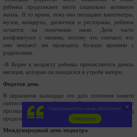
ребенка продолжают вести социально активную
жизнь. В то время, пока они посещают кинотеатры,
музеи, концерты, дискотеки и рестораны, ребенок
остается на попечении няни. Дети часто
конфликтуют с нянями, потому что считают, что
они мешают им проводить больше времени с
родителями.
-В Корее к возрасту ребенка причисляются девять
месяцев, которые он находился в утробе матери.
Федотов день
В церковном календаре это дата почтения памяти
святого мученика Феодота. В простонародье его
Подписывайтесь на нас ВКонтакте!
прозвали Ледоставом, так как в этот день лед
Cмотреть
продолжал сковывать реки и озера.
Международный день педиатра