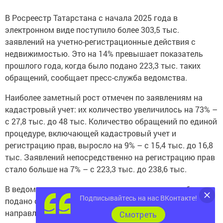
В Росреестр Татарстана с начала 2025 года в
электронном виде поступило более 303,5 тыс.
заявлений на учетно-регистрационные действия с
недвижимостью. Это на 14% превышает показатель
прошлого года, когда было подано 223,3 тыс. таких
обращений, сообщает пресс-служба ведомства.
Наиболее заметный рост отмечен по заявлениям на
кадастровый учет: их количество увеличилось на 73% –
с 27,8 тыс. до 48 тыс. Количество обращений по единой
процедуре, включающей кадастровый учет и
регистрацию прав, выросло на 9% – с 15,4 тыс. до 16,8
тыс. Заявлений непосредственно на регистрацию прав
стало больше на 7% – с 223,3 тыс. до 238,6 тыс.
В ведомстве уточнили, что с начала года всего было
Подписывайтесь на нас ВКонтакте!
подано около 450 тыс. заявлений, из которых 68%
направлены дистанционно. По словам заместителя
Cмотреть