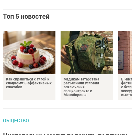
Топ 5 новостей
Как справиться с тягой к
Медикам Татарстана
В Чисто
сладкому: 8 эффективных
разъяснили условия
фестив
способов
заключения
с бесп
спецконтракта с
экскурс
Минобороны
выстав
ОБЩЕСТВО