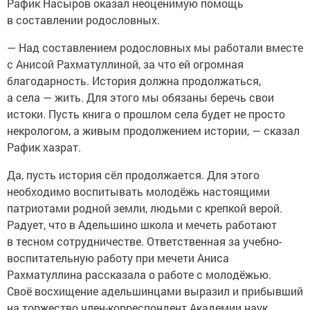
Рафик Насыров оказал неоценимую помощь
в составлении родословных.
— Над составлением родословных мы работали вместе
с Анисой Рахматуллиной, за что ей огромная
благодарность. История должна продолжаться,
а села — жить. Для этого мы обязаны беречь свои
истоки. Пусть книга о прошлом села будет не просто
некрологом, а живым продолжением истории, — сказал
Рафик хазрат.
Да, пусть история сёл продолжается. Для этого
необходимо воспитывать молодёжь настоящими
патриотами родной земли, людьми с крепкой верой.
Радует, что в Адельшино школа и мечеть работают
в тесном сотрудничестве. Ответственная за учебно-
воспитательную работу при мечети Аниса
Рахматуллина рассказала о работе с молодёжью.
Своё восхищение адельшинцами выразил и прибывший
на торжество член-корреспондент Академии наук