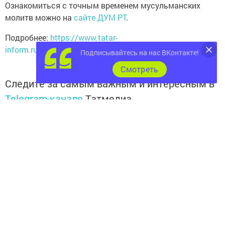
Ознакомиться с точным временем мусульманских
молитв можно на
сайте ДУМ РТ
.
Подробнее:
https://www.tatar-
inform.ru/news/2018/08/09/622064/
Подписывайтесь на нас ВКонтакте!
Cмотреть
Следите за самым важным и интересным в
Telegram-канале
Татмедиа
Читайте новости Татарстана в
национальном мессенджере MАХ:
https://max.ru/tatmedia
Подписывайтесь на наш
канал
MAX
«Чистополь-
информ»