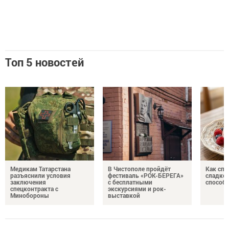
Топ 5 новостей
Медикам Татарстана
В Чистополе пройдёт
Как спр
разъяснили условия
фестиваль «РОК-БЕРЕГА»
сладком
заключения
с бесплатными
способ
спецконтракта с
экскурсиями и рок-
Минобороны
выставкой