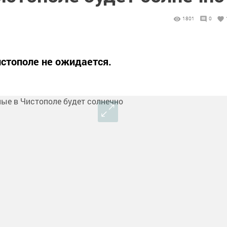
1801
0
стополе не ожидается.