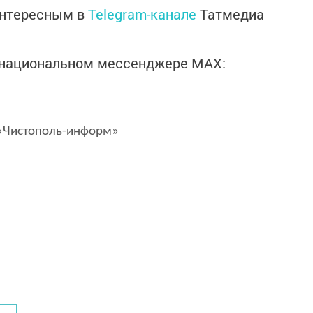
интересным в
Telegram-канале
Татмедиа
в национальном мессенджере MАХ:
Чистополь-информ»