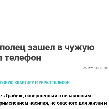
ополец зашел в чужую
л телефон
1773
0
ье «Грабеж, совершенный с незаконным
рименением насилия, не опасного для жизни и