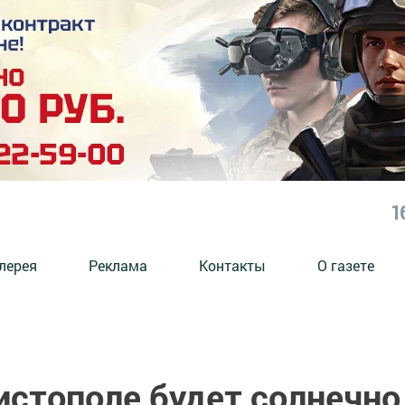
1
лерея
Реклама
Контакты
О газете
истополе будет солнечно