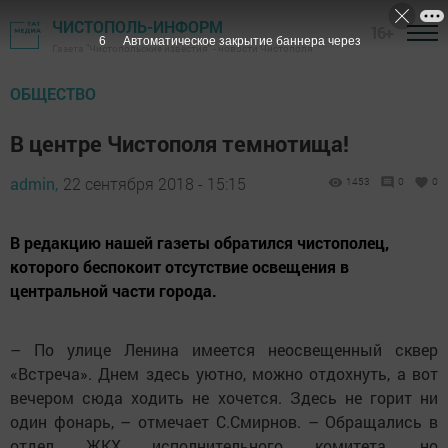
ЧИСТОПОЛЬ-ИНФОРМ
16+
5
Автоматическое закрытие баннера через
Газета "Чистопольские известия" - новости Чистополя
ОБЩЕСТВО
В центре Чистополя темнотища!
admin,
22 сентября 2018 - 15:15
1453
0
0
В редакцию нашей газеты обратился чистополец,
которого беспокоит отсутствие освещения в
центральной части города.
– По улице Ленина имеется неосвещенный сквер
«Встреча». Днем здесь уютно, можно отдохнуть, а вот
вечером сюда ходить не хочется. Здесь не горит ни
один фонарь, – отмечает С.Смирнов. – Обращались в
отдел ЖКХ исполнительного комитета, но