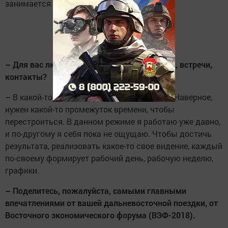
занимается любимым делом, это хорошо.
– Для вас любимое дело — это ваша работа, встречи,
контакты?
– В какой-то мере. Без работы нам сложно. Наверное,
нужен какой-то промежуток времени, чтобы
перестроиться. В данном режиме я работаю уже давно,
и по-другому я себя пока не ощущаю. Чтобы достичь
результата, реализовать какое-то свое видение, каждый
по-своему формирует рабочий день, рабочую неделю,
графики.
– Поделитесь, пожалуйста, самыми главными
впечатлениями от вашей дальневосточной поездки, от
Восточного экономического форума (ВЭФ-2018).