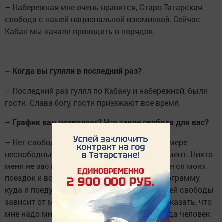
– Набережная мне очень нравится, Старо-Татарская
слобода с нашей национальной изюминкой. Сейчас
Кабан мы начали приводить в порядок.
– Когда вы гуляли в последний раз?
– Последний раз гулял по Кабану и набережной, были
гости. Слава богу, гости приезжают все время.
– График вам позволяет? Что такое свобода для вас?
– Нет свободных людей, все мы в какой-то мере
несвободны. Мне надо выдерживать регламент. Никто
меня не заставляет что-то делать, что касается моих
поездок и встреч. Я сам себе формирую программу,
куда я поеду, с кем я встречусь. Степень моей свободы
зависит от моего желания. Я могу вообще сказать, что
мне надо много времени обдумать все. Когда человек