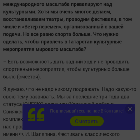
международного масштаба превалируют над
культурными. Хотя мы очень многое делаем,
восстанавливаем театры, проводим фестивали, в том
числе и «Ветер перемен», организованный с вашей
подачи. Но все равно спорта больше. Что нужно
сделать, чтобы привлечь в Татарстан культурные
мероприятия мирового масштаба?
– Есть возможность дать задний ход и не проводить
спортивные мероприятия, чтобы культурных больше
было (смеется).
Я думаю, что не надо никому подражать. Надо какую-то
свою тему развивать. Мы за последние три года два
статуса ЮНЕСКО получили (Успенский собор в
Подписывайтесь на нас ВКонтакте!
Свияжске и Булгарский историко-археологический
комплекс – прим. Т-и), в России никто так не получал. У
Cмотреть
нас проводятся Международный оперный фестиваль
имени Ф. И. Шаляпина, Фестиваль классического