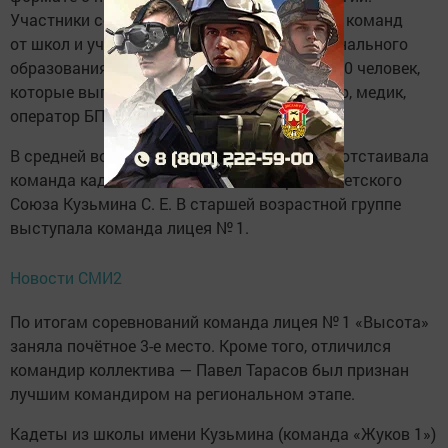
Участники соревнуются в составе сборных команд
от школ и учреждений среднего профессионального
образования. Каждая команда состоит из 10 человек,
которые выполняют разные роли: командир, медик,
оператор БПЛА, военкор, связист и другие.
В средней возрастной группе честь района отстаивала
команда кадетской школы имени Героя Советского
Союза Кузьмина С. Е. В старшей возрастной группе
выступала команда лицея № 1.
Новости СМИ2
По итогам соревнований команда лицея № 1 «Высота»
заняла почётное 3-е место. Кроме того, отличился
командир коллектива — Павел Тарасов был признан
лучшим командиром на региональном этапе.
Кадеты из школы имени Кузьмина (команда «Жуков 1»)