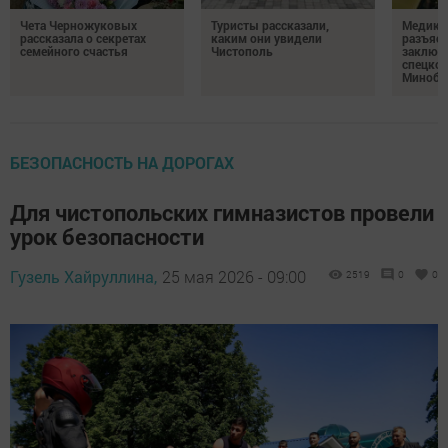
Чета Черножуковых
Туристы рассказали,
Медикам
рассказала о секретах
каким они увидели
разъясн
семейного счастья
Чистополь
заключ
спецкон
Минобо
БЕЗОПАСНОСТЬ НА ДОРОГАХ
Для чистопольских гимназистов провели
урок безопасности
Гузель Хайруллина,
25 мая 2026 - 09:00
2519
0
0