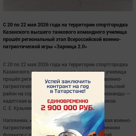
С 20 по 22 мая 2026 года на территории спортгородка
Казанского высшего танкового командного училища
прошёл региональный этап Всероссийской военно-
патриотической игры «Зарница 2.0»
С 20 по 22 мая 2026 года на территории спортгородка
Казанского высшего танкового командного училища
прошёл региональный этап Всероссийской военно-
патриотической игры «Зарница 2.0». Чистопольский
район на соревнованиях представляли две команды —
кадетская школа имени Героя Советского Союза
С. Е. Кузьмина и лицей № 1.
Напомним, «Зарница 2.0» — это всероссийская военно-
патриотическая игра в обновлённом современном
формате с применением цифровых технологий.