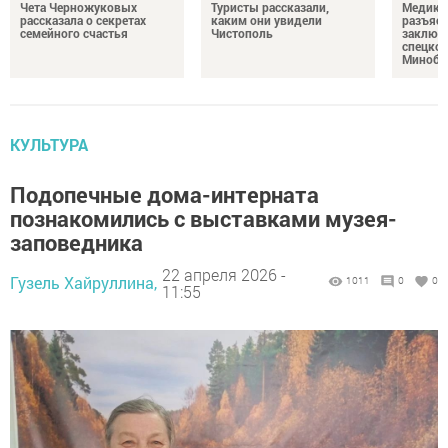
Чета Черножуковых
Туристы рассказали,
Медикам
рассказала о секретах
каким они увидели
разъясн
семейного счастья
Чистополь
заключ
спецкон
Минобо
КУЛЬТУРА
Подопечные дома-интерната
познакомились с выставками музея-
заповедника
22 апреля 2026 -
Гузель Хайруллина,
1011
0
0
11:55