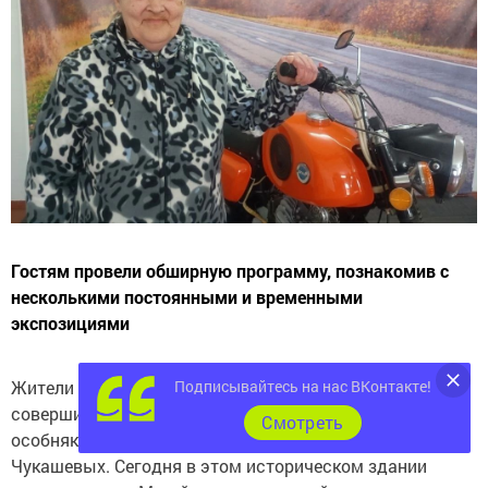
Гостям провели обширную программу, познакомив с
несколькими постоянными и временными
экспозициями
Жители Чистопольского дома-интерната «Юлдаш»
Подписывайтесь на нас ВКонтакте!
совершили познавательную экскурсию в купеческий
Cмотреть
особняк XIX века, некогда принадлежавший семье
Чукашевых. Сегодня в этом историческом здании