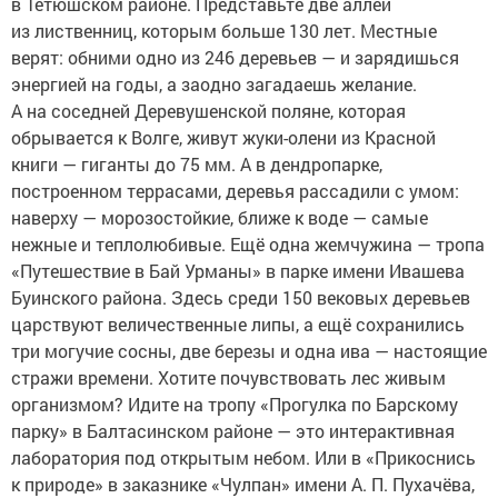
в Тетюшском районе. Представьте две аллеи
из лиственниц, которым больше 130 лет. Местные
верят: обними одно из 246 деревьев — и зарядишься
энергией на годы, а заодно загадаешь желание.
А на соседней Деревушенской поляне, которая
обрывается к Волге, живут жуки-олени из Красной
книги — гиганты до 75 мм. А в дендропарке,
построенном террасами, деревья рассадили с умом:
наверху — морозостойкие, ближе к воде — самые
нежные и теплолюбивые. Ещё одна жемчужина — тропа
«Путешествие в Бай Урманы» в парке имени Ивашева
Буинского района. Здесь среди 150 вековых деревьев
царствуют величественные липы, а ещё сохранились
три могучие сосны, две березы и одна ива — настоящие
стражи времени. Хотите почувствовать лес живым
организмом? Идите на тропу «Прогулка по Барскому
парку» в Балтасинском районе — это интерактивная
лаборатория под открытым небом. Или в «Прикоснись
к природе» в заказнике «Чулпан» имени А. П. Пухачёва,