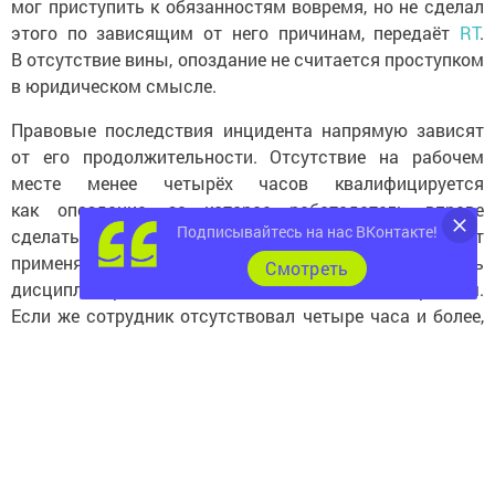
мог приступить к обязанностям вовремя, но не сделал
этого по зависящим от него причинам, передаёт
RT
.
В отсутствие вины, опоздание не считается проступком
в юридическом смысле.
Правовые последствия инцидента напрямую зависят
от его продолжительности. Отсутствие на рабочем
месте менее четырёх часов квалифицируется
как опоздание, за которое работодатель вправе
Подписывайтесь на нас ВКонтакте!
сделать замечание или выговор, но не может
применять денежные штрафы, так как перечень
Cмотреть
дисциплинарных взысканий является закрытым.
Если же сотрудник отсутствовал четыре часа и более,
формально это подпадает под признаки прогула,
являющегося основанием для увольнения. Однако
такая квалификация правомерна лишь при отсутствии
уважительных причин, и здесь погодный фактор
приобретает решающее практическое значение.