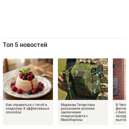
Топ 5 новостей
Как справиться с тягой к
Медикам Татарстана
В Чисто
сладкому: 8 эффективных
разъяснили условия
фестив
способов
заключения
с бесп
спецконтракта с
экскурс
Минобороны
выстав