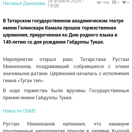
26 апреля 2026 -
Наталья Данилова,
1059
0
0
19:06
В Татарском государственном академическом театре
имени Галиаскара Камала прошла торжественная
церемония, приуроченная ко Дню родного языка и
140‑летию со дня рождения Габдуллы Тукая.
Мероприятие открыл раис Татарстана Рустам
Минниханов, поздравивший собравшихся с этими
значимыми датами. Церемония началась с исполнения
гимна «Туган тел».
В ходе торжества были вручены Государственные
премии имени Габдуллы Тукая.
Новости СМИ2
Рустам Минниханов напомнил, что накануне
праздничные мероприятия прошли в деревне Кырлай