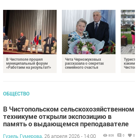
В Чистополе прошел
Чета Черножуковых
Туристы
муниципальный форум
рассказала о секретах
каким о
«Работаем на результат!»
семейного счастья
Чистоп
ОБЩЕСТВО
В Чистопольском сельскохозяйственном
техникуме открыли экспозицию в
память о выдающемся преподавателе
Гузель Гумерова,
26 апреля 2026 - 14:00
806
0
0