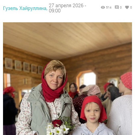
27 апреля 2026 -
Гузель Хайруллина,
514
0
0
09:00