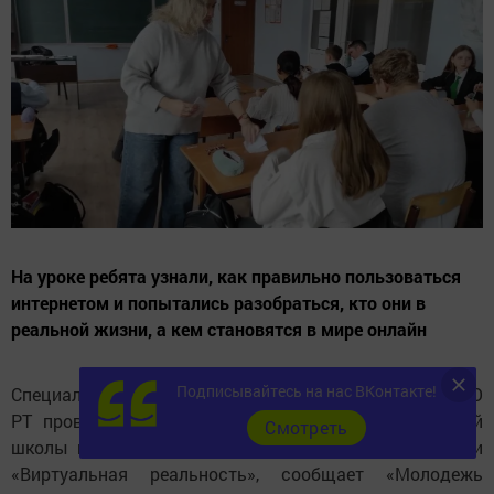
На уроке ребята узнали, как правильно пользоваться
интернетом и попытались разобраться, кто они в
реальной жизни, а кем становятся в мире онлайн
Подписывайтесь на нас ВКонтакте!
Специалисты Чистопольского отделения АМО
РТ провели для учащихся Чистопольско-Высельской
Cмотреть
школы интерактивное занятие по медиабезопасности
«Виртуальная реальность», сообщает «Молодежь