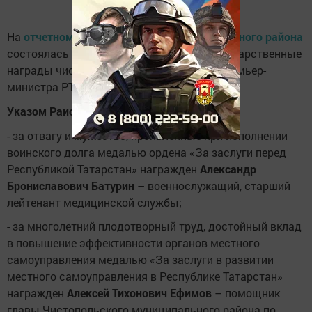
На
отчетном заседании Совета муниципального района
состоялась церемония награждения. Государственные
награды чистопольцы получили из рук Премьер-
министра РТ Алексея Песошина.
Указом Раиса Республики Татарстан:
- за отвагу и мужество, проявленные при исполнении
воинского долга медалью ордена «За заслуги перед
Республикой Татарстан» награжден
Александр
Брониславович Батурин
– военнослужащий, старший
лейтенант медицинской службы;
- за многолетний плодотворный труд, достойный вклад
в повышение эффективности органов местного
самоуправления медалью «За заслуги в развитии
местного самоуправления в Республике Татарстан»
награжден
Алексей Тихонович Ефимов
– помощник
главы Чистопольского муниципального района по