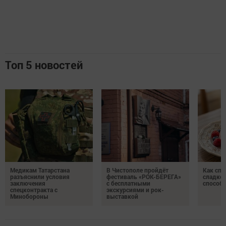
Топ 5 новостей
Медикам Татарстана
В Чистополе пройдёт
Как спр
разъяснили условия
фестиваль «РОК-БЕРЕГА»
сладком
заключения
с бесплатными
способ
спецконтракта с
экскурсиями и рок-
Минобороны
выставкой