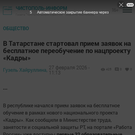
ЧИСТОПОЛЬ-ИНФОРМ
16+
4
Автоматическое закрытие баннера через
Газета "Чистопольские известия" - новости Чистополя
ОБЩЕСТВО
В Татарстане стартовал прием заявок на
бесплатное переобучение по нацпроекту
«Кадры»
27 февраля 2026 -
Гузель Хайруллина,
425
0
0
11:13
...
В республике начался прием заявок на бесплатное
обучение в рамках нового национального проекта
«Кадры». Как сообщили в Министерстве труда,
занятости и социальной защиты РТ, на портале «Работа
России» уже доступны
первые 32 образовательные