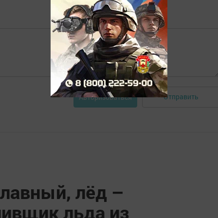
Отправить
Авторизоваться
лавный, лёд –
ливщик льда из