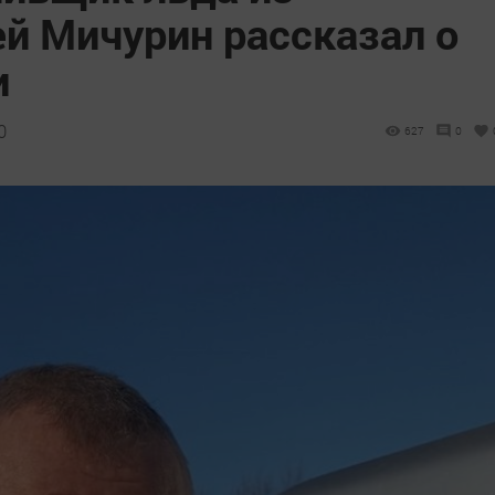
ей Мичурин рассказал о
и
0
627
0