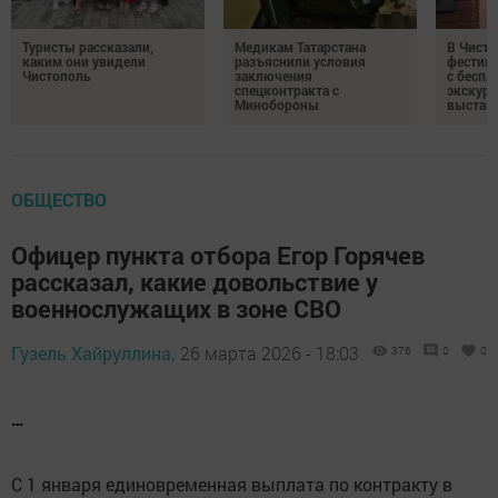
Туристы рассказали,
Медикам Татарстана
В Чисто
каким они увидели
разъяснили условия
фестив
Чистополь
заключения
с бесп
спецконтракта с
экскурс
Минобороны
выстав
ОБЩЕСТВО
Офицер пункта отбора Егор Горячев
рассказал, какие довольствие у
военнослужащих в зоне СВО
Гузель Хайруллина,
26 марта 2026 - 18:03
376
0
0
…
С 1 января единовременная выплата по контракту в