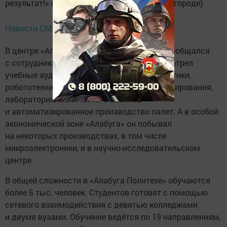
результат!» (который прошёл в Нижнем Новгороде).
Новости СМИ2
В центре «Алабуга Политех» Чернышенко пообщался
с сотрудниками и студентами, а также осмотрел
учебные аудитории промышленной автоматики,
робототехники, проектирования и программирования,
лабораторию химического анализа
и автоматизированное производство палет. А в особой
экономической зоне «Алабуга» он побывал
на некоторых производствах, в том числе
микроэлектроники, и в научно-исследовательском
центре.
В общей сложности в «Алабуга Политехе» обучаются
более 5 тыс. человек. Студентов готовят с помощью
сетевого взаимодействия с девятью колледжами
и двумя вузами. Обучение ведётся по 19 направлениям,