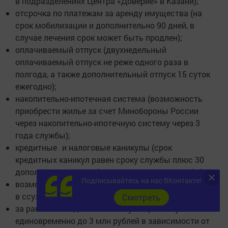
в подразделениях Центра «Доверие» в Казани);
отсрочка по платежам за аренду имущества (на
срок мобилизации и дополнительно 90 дней, в
случае лечения срок может быть продлен);
оплачиваемый отпуск (двухнедельный
оплачиваемый отпуск не реже одного раза в
полгода, а также дополнительный отпуск 15 суток
ежегодно);
накопительно-ипотечная система (возможность
приобрести жилье за счет Минобороны России
через накопительно-ипотечную систему через 3
года службы);
кредитные и налоговые каникулы (срок
кредитных каникул равен сроку службы плюс 30
дополнительных дней после окончания службы);
Подписывайтесь на нас ВКонтакте!
возможность получения бесплатного образования
в ссузах и вузах;
Cмотреть
за ранение каждый военнослужащий получает
единовременно до 3 млн рублей в зависимости от