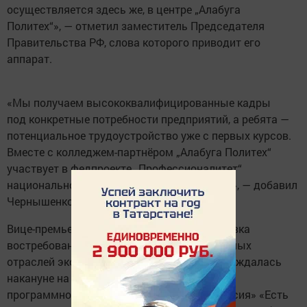
осуществляется здесь же, в центре „Алабуга
Политех“», — отметил заместитель Председателя
Правительства РФ, слова которого приводит его
аппарат.
«Мы получаем высококвалифицированные кадры
под конкретные потребности предприятий, а ребята —
потенциальное трудоустройство уже с первых курсов.
Вместе с колледжем-партнёром „Алабуга Политех“
участвует в федпроекте „Профессионалитет“
национального проекта „Молодёжь и дети“», — добавил
Чернышенко.
Вице-премьер также упомянул, что подготовка
востребованных специалистов для различных
отраслей экономики Приволжья также обсуждалась
накануне на пленарном заседании отчётно-
программного форума партии «Единая Россия» «Есть