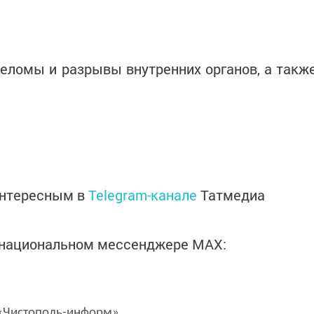
еломы и разрывы внутренних органов, а такж
интересным в
Telegram-канале
Татмедиа
в национальном мессенджере MАХ:
Чистополь-информ»