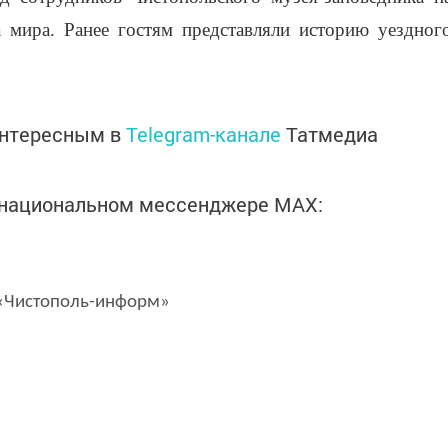
 мира. Ранее гостям представляли историю уездног
интересным в
Telegram-канале
Татмедиа
в национальном мессенджере MАХ:
Чистополь-информ»