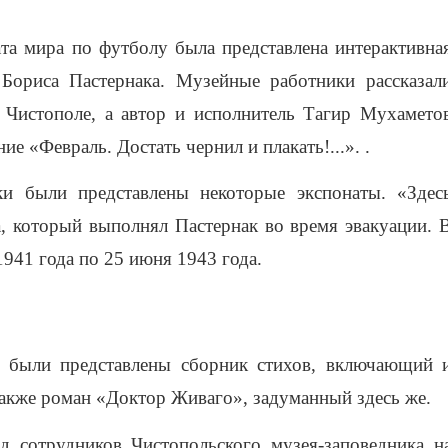
ата мира по футболу была представлена интерактивна
Бориса Пастернака. Музейные работники рассказал
 Чистополе, а автор и исполнитель Тагир Мухамето
ие «Февраль. Достать чернил и плакать!...». .
ки были представлены некоторые экспонаты. «Здес
, который выполнял Пастернак во время эвакуации. 
1941 года по 25 июня 1943 года.
е были представлены сборник стихов, включающий 
 также роман «Доктор Живаго», задуманный здесь же.
д сотрудников Чистопольского музея-заповедника н