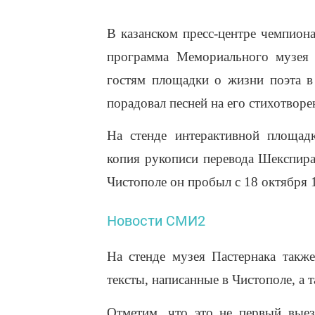
В казанском пресс-центре чемпион
программа Мемориального музея 
гостям площадки о жизни поэта в
порадовал песней на его стихотворен
На стенде интерактивной площад
копия рукописи перевода Шекспира
Чистополе он пробыл с 18 октября 
Новости СМИ2
На стенде музея Пастернака такж
тексты, написанные в Чистополе, а
Отметим, что это не первый выез