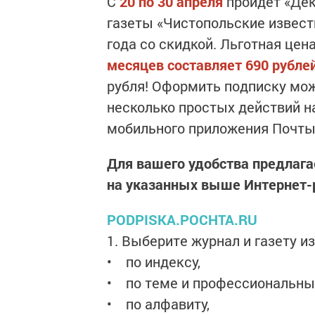
С
20 по 30 апреля
пройдет «Дек
газеты «Чистопольские извести
года со скидкой. Льготная це
месяцев составляет 690 рублей
рубля! Оформить подписку мож
несколько простых действий н
мобильного приложения Почты
Для вашего удобства предлаг
на указанных выше Интернет-
PODPISKA.POCHTA.RU
1. Выберите журнал и газету из
• по индексу,
• по теме и профессиональны
• по алфавиту,