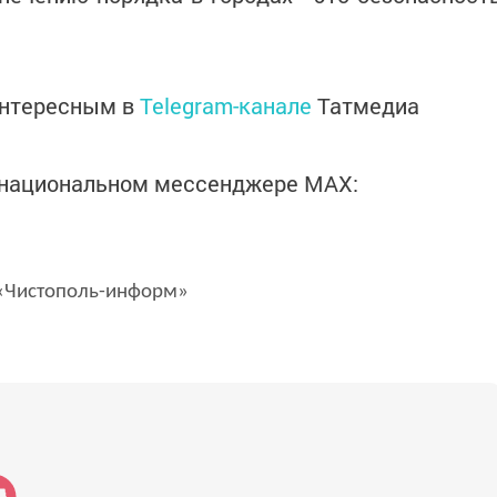
интересным в
Telegram-канале
Татмедиа
в национальном мессенджере MАХ:
Чистополь-информ»