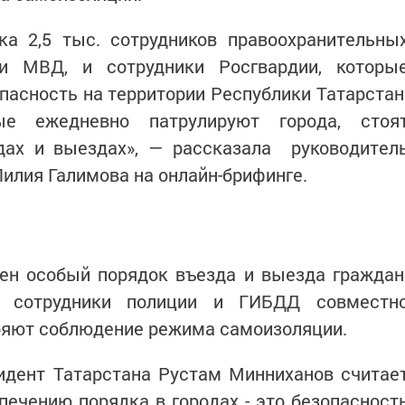
ка 2,5 тыс. сотрудников правоохранительны
и МВД, и сотрудники Росгвардии, которы
асность на территории Республики Татарстан
ые ежедневно патрулируют города, стоя
здах и выездах», — рассказала руководител
илия Галимова на онлайн-брифинге.
ден особый порядок въезда и выезда граждан
 сотрудники полиции и ГИБДД совместн
еряют соблюдение режима самоизоляции.
идент Татарстана Рустам Минниханов считае
печению порядка в городах - это безопасност