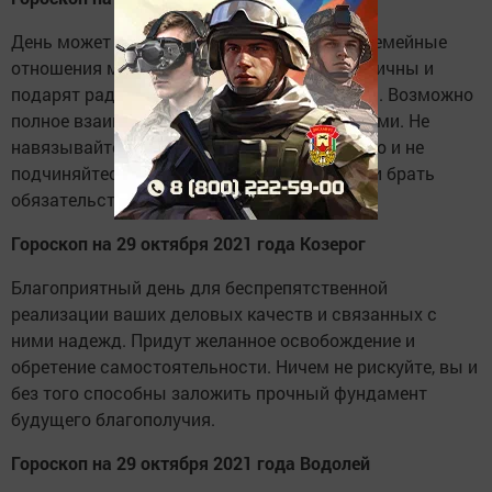
День может быть достаточно успешным. Семейные
отношения многих Стрельцов будут гармоничны и
подарят радость. Дети не должны огорчать. Возможно
полное взаимопонимание между поколениями. Не
навязывайте свою волю кому бы то ни было и не
подчиняйтесь чужой. Нельзя давать клятв и брать
обязательства. Завершите начатые дела.
Гороскоп на 29 октября 2021 года Козерог
Благоприятный день для беспрепятственной
реализации ваших деловых качеств и связанных с
ними надежд. Придут желанное освобождение и
обретение самостоятельности. Ничем не рискуйте, вы и
без того способны заложить прочный фундамент
будущего благополучия.
Гороскоп на 29 октября 2021 года Водолей