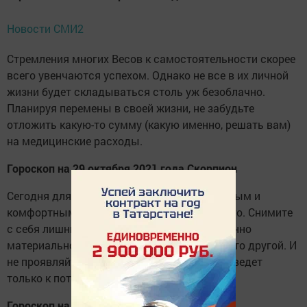
Новости СМИ2
Стремления многих Весов к самостоятельности скорее
всего увенчаются успехом. Однако не все в их личной
жизни будет складываться столь уж безоблачно.
Планируя перемены в своей жизни, не забудьте
отложить какую-то сумму (какую именно, решать вам)
на медицинские расходы.
Гороскоп на 29 октября 2021 года Скорпион
Сегодня для многих Скорпионов выигрышным и
комфортным будет положение подчиненного. Снимите
с себя лишний груз ответственности, особенно
материальной. Пусть этим занимается кто-то другой. И
не проявляйте особой инициативы: это приведет
только к потерям и убыткам.
Гороскоп на 29 октября 2021 года Стрелец