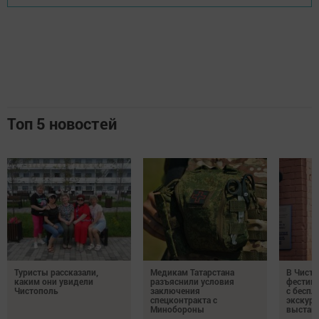
Топ 5 новостей
Туристы рассказали,
Медикам Татарстана
В Чисто
каким они увидели
разъяснили условия
фестив
Чистополь
заключения
с бесп
спецконтракта с
экскурс
Минобороны
выстав