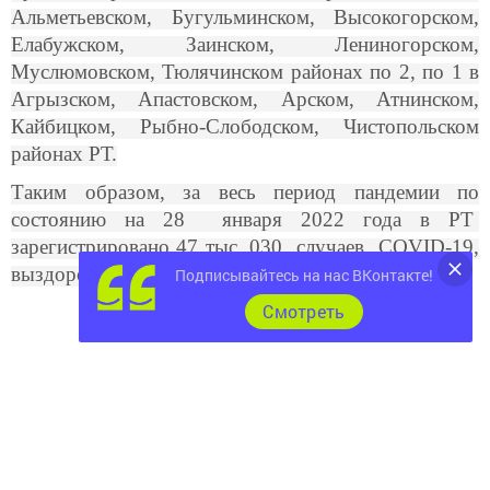
Альметьевском, Бугульминском, Высокогорском,
Елабужском, Заинском, Лениногорском,
Муслюмовском, Тюлячинском районах по 2, по 1 в
Агрызском, Апастовском, Арском, Атнинском,
Кайбицком, Рыбно-Слободском, Чистопольском
районах РТ.
Таким образом, за весь период пандемии по
состоянию на 28 января 2022 года в РТ
зарегистрировано 47 тыс. 030 случаев COVID-19,
выздоровело 38 тыс. 809 человек.
Подписывайтесь на нас ВКонтакте!
Cмотреть
Следите за самым важным и интересным в
Telegram-канале
Татмедиа