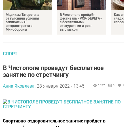
Медикам Татарстана
В Чистополе пройдёт
Как спр
разъяснили условия
фестиваль «РОК-БЕРЕГА»
сладком
заключения
с бесплатными
способ
спецконтракта с
экскурсиями и рок-
Минобороны
выставкой
СПОРТ
В Чистополе проведут бесплатное
занятие по стретчингу
Анна Яковлева,
28 января 2022 - 13:45
1627
0
1
Спортивно-оздоровительное занятие пройдет в