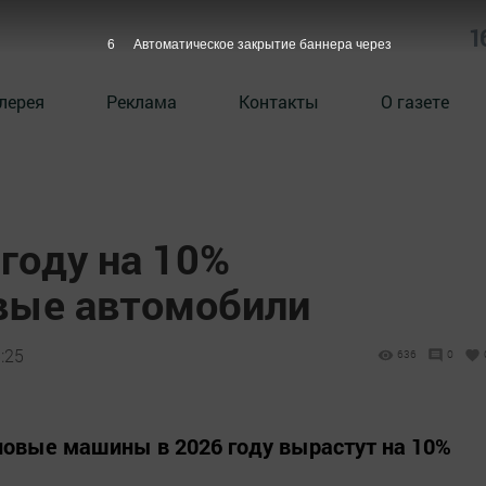
1
5
Автоматическое закрытие баннера через
лерея
Реклама
Контакты
О газете
 году на 10%
вые автомобили
:25
636
0
новые машины в 2026 году вырастут на 10%