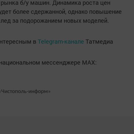
 рынка б/у машин. Динамика роста цен
удет более сдержанной, однако повышение
след за подорожанием новых моделей.
интересным в
Telegram-канале
Татмедиа
в национальном мессенджере MАХ:
Чистополь-информ»