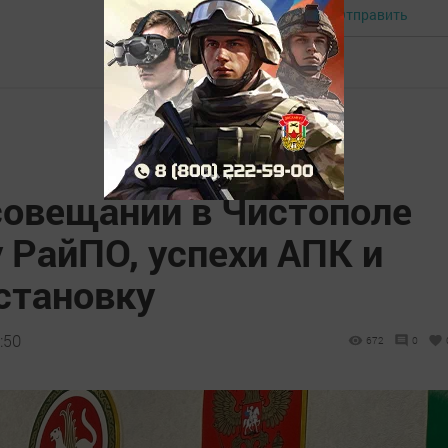
Отправить
Авторизоваться
совещании в Чистополе
 РайПО, успехи АПК и
становку
:50
672
0