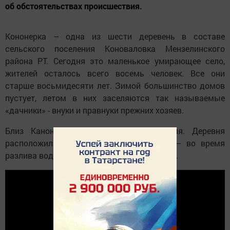
об обстоятельствах происшествия.
Кононерка – одна из шести деревень в составе
сельского поселения Коноваловка Мензелинского
района РТ. Сегодня это маленькое умирающее село,
жителей осталось всего восемь человек. Все они
старше восьмидесяти лет. Зимой большинство домов
пустует, летом в них заселяются так называемые
«дачники» - внуки и правнуки прежних хозяев.
Близ Канонерки протекает река Мензеля. Деревня
расположилась буквально на ее берегу – во время
разлива вода доходит чуть ли не до дворов.