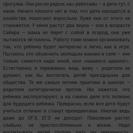
прогулки. Они росли рядом, мы работаем – а дети тут, с
нами. Ничего плохого нет в том, что дети находятся в
хозяйстве, помогают взрослым. Хуже они от этого не
становятся. У меня растут два внука – они в возрасте
Сабира – мама их берет с собой в огород, они уже
пытаются ей помочь. Работу тоже можно организовать
так, что ребенку будет интересно и легко, как в игре.
Пытаюсь это объяснить молодым мамам в селе – они
только смеются надо мной, мол «нашелся идеолог».
Естественно, я переживаю, ведь вижу – родители не
думают, как бы воспитать детей пригодными для
общества. Те же самые летние практики в школах –
родители категорически против. Им кажется, что
ребенка эксплуатируют, а на самом деле это полезно
для будущего ребенка. Прекрасно, если все дети будут
учиться отлично и станут президентами. Многие ведь
даже до ОГЭ, ЕГЭ не доходят. Поколение растет
слабым, не приспособленным к жизни. Надо
воспитывать детей трудом, дать им уверенность.