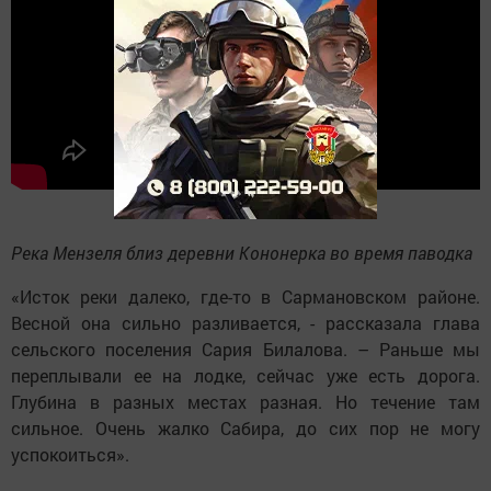
Река Мензеля близ деревни Кононерка во время паводка
«Исток реки далеко, где-то в Сармановском районе.
Весной она сильно разливается, - рассказала глава
сельского поселения Сария Билалова. – Раньше мы
переплывали ее на лодке, сейчас уже есть дорога.
Глубина в разных местах разная. Но течение там
сильное. Очень жалко Сабира, до сих пор не могу
успокоиться».