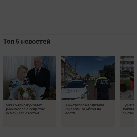
Топ 5 новостей
Чета Черножуковых
В Чистополе водителя
Туристы
рассказала о секретах
наказали за обгон на
каким о
семейного счастья
мосту
Чистоп