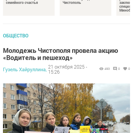
семейного счастья
Чистополь
заключ
спецкон
Минобо
ОБЩЕСТВО
Молодежь Чистополя провела акцию
«Водитель и пешеход»
21 октября 2025 -
Гузель Хайруллина,
493
0
0
15:26