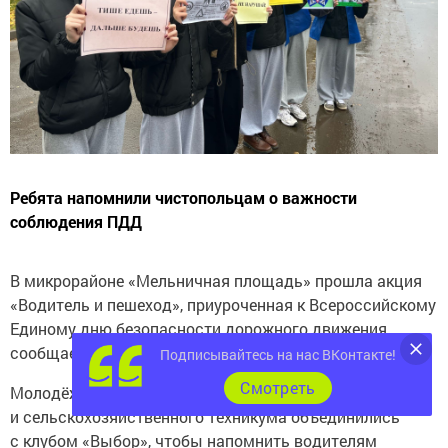
Ребята напомнили чистопольцам о важности
соблюдения ПДД
В микрорайоне «Мельничная площадь» прошла акция
«Водитель и пешеход», приуроченная к Всероссийскому
Единому дню безопасности дорожного движения,
сообщает 2Молодежь Чистополя».
Подписывайтесь на нас ВКонтакте!
Cмотреть
Молодёжь из Чистопольского филиала КИУ
и сельскохозяйственного техникума объединились
с клубом «Выбор», чтобы напомнить водителям