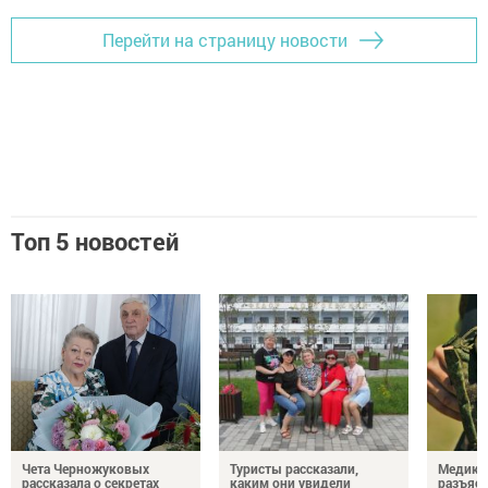
Перейти на страницу новости
Топ 5 новостей
Чета Черножуковых
Туристы рассказали,
Медикам
рассказала о секретах
каким они увидели
разъясн