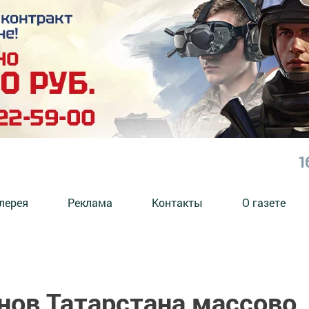
1
лерея
Реклама
Контакты
О газете
нов Татарстана массово