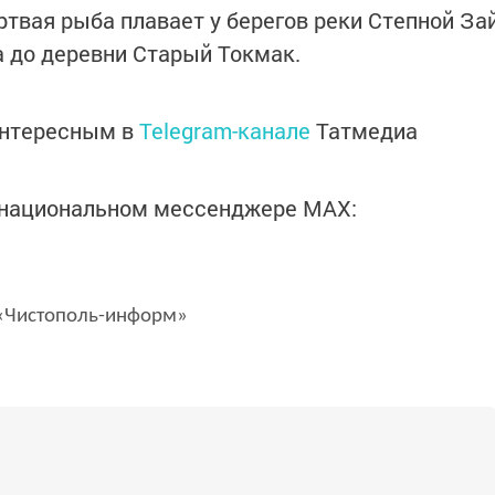
твая рыба плавает у берегов реки Степной За
а до деревни Старый Токмак.
интересным в
Telegram-канале
Татмедиа
в национальном мессенджере MАХ:
Чистополь-информ»