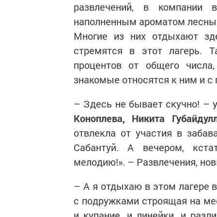
развлечений, в компании 
наполненным ароматом лесных 
Многие из них отдыхают­ з
стремятся в этот лагерь. 
процентов от общего числа
знакомые относятся к ним и с
– Здесь не бывает скучно! – 
Коноплева, Никита Губайду
отвлекла от участия в забав
Сабантуй. А вечером, кста
мелодию!». – Развлечения, нов
– А я отдыхаю в этом лагере в
с подружками строящая на мес
и купание, и линейки, и разл