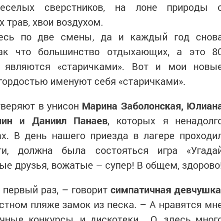
веселых сверстников, на лоне природы 
трав, хвои воздухом.
десь по две смены, да и каждый год снов
Так что большинство отдыхающих, а это 8
, являются «старичками». Вот и мои новы
 гордостью именуют себя «старичками».
уверяют в унисон
Марина Заболонская, Юлиан
ллин и Даниил Панаев
, которых я ненадолг
ах. В день нашего приезда в лагере проходи
ти, должна была состояться игра «Угада
ые друзья, вожатые – супер! В общем, здорово
 первый раз, – говорит
симпатичная девчушк
тном пляже замок из песка. – А нравятся мн
ичные конкурсы, и дискотеки... О, здесь мног