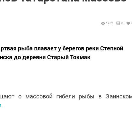
1732
0
твая рыба плавает у берегов реки Степной
инска до деревни Старый Токмак
бщают о массовой гибели рыбы в Заинско
м.