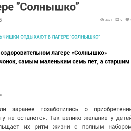
ере "Солнышко"
5
3471
0
м оздоровительном лагере «Солнышко»
чонок, самым маленьким семь лет, а старшим
»
ели заранее позаботились о приобретени
ту не останется. Так велико желание у дете
ельщает их ритм жизни с полным наборо