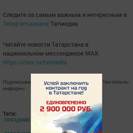
Следите за самым важным и интересным в
Telegram-канале
Татмедиа
Читайте новости Татарстана в
национальном мессенджере MАХ:
https://max.ru/tatmedia
Подписывайтесь на наш
канал
MAX
«Чистополь-
информ»
Теги:
ПРАЗДНИК