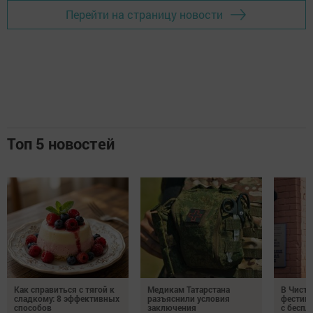
Перейти на страницу новости
Топ 5 новостей
Как справиться с тягой к
Медикам Татарстана
В Чисто
сладкому: 8 эффективных
разъяснили условия
фестив
способов
заключения
с бесп