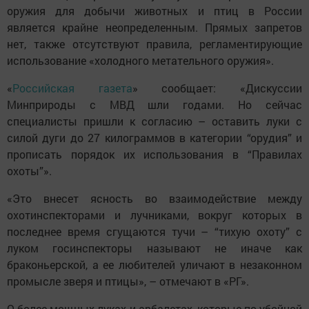
оружия для добычи животных и птиц в России
является крайне неопределенным. Прямых запретов
нет, также отсутствуют правила, регламентирующие
использование «холодного метательного оружия».
«
Российская газета
» сообщает: «Дискуссии
Минприроды с МВД шли годами. Но сейчас
специалисты пришли к согласию – оставить луки с
силой дуги до 27 килограммов в категории “орудия” и
прописать порядок их использования в “Правилах
охоты”».
«Это внесет ясность во взаимодействие между
охотинспекторами и лучниками, вокруг которых в
последнее время сгущаются тучи – “тихую охоту” с
луком госинспекторы называют не иначе как
браконьерской, а ее любителей уличают в незаконном
промысле зверя и птицы», – отмечают в «РГ».
О более мощных луках и арбалетах, которые по убойной