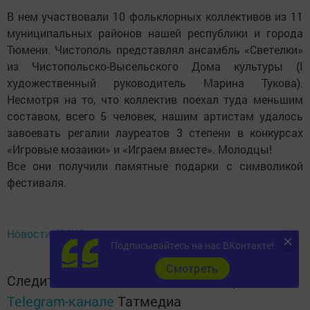
В нем участвовали 10 фольклорных коллективов из 11
муниципальных районов нашей республики и города
Тюмени. Чистополь представлял ансамбль «Светелки»
из Чистопольско-Высельского Дома культуры (I
художественный руководитель Марина Тукова).
Несмотря на то, что коллектив поехал туда меньшим
составом, всего 5 человек, нашим артистам удалось
завоевать регалии лауреатов 3 степени в конкурсах
«Игровые мозаики» и «Играем вместе». Молодцы!
Все они получили памятные подарки с символикой
фестиваля.
Новости СМИ2
Подписывайтесь на нас ВКонтакте!
Cмотреть
Следите за самым важным и интересным в
Telegram-канале
Татмедиа