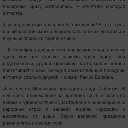
празднике, сразу согласилась, – отметила молодая
артистка.
А какой сельский праздник без угощений! В этот день
все желающие смогли попробовать чак-чак, угос­титься
вкусным пловом и горячим чаем.
– В Исляйкино прошли мои юношеские годы, поэтому
здесь мне все хорошо знакомо, здесь живут мои
родственники, друзья. Приезжаю час­то, малая родина
притягивает к себе. Сегодня замечательный праздник,
встретил столько друзей! – сказал Рамис Билалов.
День села в Исляйкино проходил в виде Сабантуя. И
сельчане, и приехавшие на праздник гости от мала да
велика с удовольствием­ участ­вовали в разно­образных
народных играх и забавах, водили хороводы и
веселились от души. Звуки веселого праздника
разносились по всему селу.