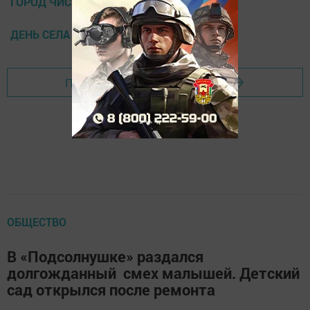
ГОРОД ЧИСТОПОЛЬ
ДЕНЬ СЕЛА
Перейти на страницу новости
ОБЩЕСТВО
В «Подсолнушке» раздался
долгожданный смех малышей. Детский
сад открылся после ремонта