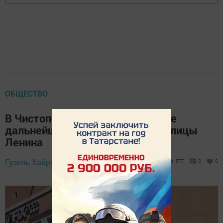
ОБЩЕСТВО
В Чистополе прошло обсуждение
дальнейшего благоустройства улицы
Ленина
Гузель Хайруллина,
5 мая 2026 - 13:20
577
0
0