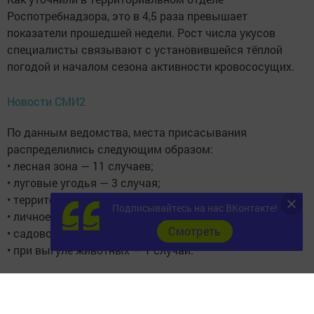
Роспотребнадзора, это в 4,5 раза превышает
показатели прошедшей недели. Рост числа укусов
специалисты связывают с установившейся тёплой
погодой и началом сезона активности кровососущих.
Новости СМИ2
По данным ведомства, места присасывания
распределились следующим образом:
• лесная зона — 11 случаев;
• луговые угодья — 3 случая;
• территория кладбищ — 1 случай;
Подписывайтесь на нас ВКонтакте!
• личное подсобное хозяйство — 1 случай;
Cмотреть
• садово-дачный участок — 1 случай;
• при выгуле животных — 1 случай.
Следите за самым важным и интересным в