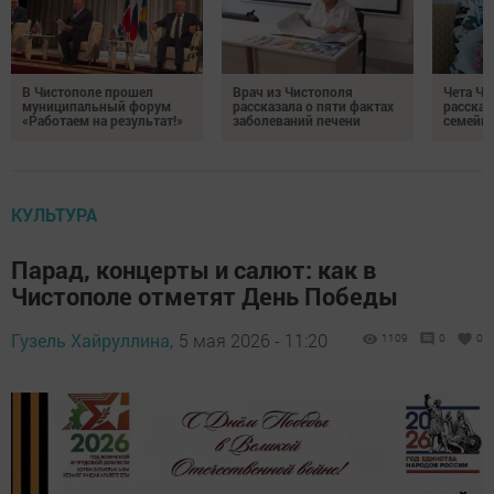
В Чистополе прошел
Врач из Чистополя
Чета Ч
муниципальный форум
рассказала о пяти фактах
рассказ
«Работаем на результат!»
заболеваний печени
семейно
КУЛЬТУРА
Парад, концерты и салют: как в
Чистополе отметят День Победы
Гузель Хайруллина,
5 мая 2026 - 11:20
1109
0
0