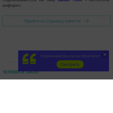
Подписывайтесь на наш
канал
MAX
«Чистополь-
информ»
Перейти на страницу новости
Подписывайтесь на нас ВКонтакте!
Cмотреть
ЧЕЛОВЕК И ЗАКОН
На территории заказника «Чистые луга»
задержали браконьера
14 апреля 2026 -
Гузель Хайруллина,
3037
0
0
16:20