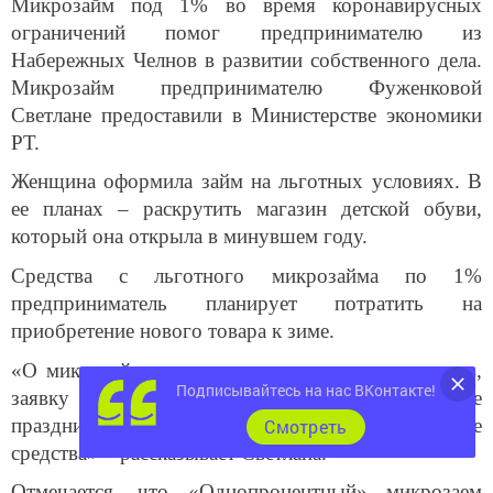
Микрозайм под 1% во время коронавирусных
ограничений помог предпринимателю из
Набережных Челнов в развитии собственного дела.
Микрозайм предпринимателю Фуженковой
Светлане предоставили в Министерстве экономики
РТ.
Женщина оформила займ на льготных условиях. В
ее планах – раскрутить магазин детской обуви,
который она открыла в минувшем году.
Средства с льготного микрозайма по 1%
предприниматель планирует потратить на
приобретение нового товара к зиме.
«О микрозайме я узнала из открытых источников,
Подписывайтесь на нас ВКонтакте!
заявку подала онлайн 3 ноября и сразу после
праздников, 10 ноября уже получила денежные
Cмотреть
средства» – рассказывает Светлана.
Отмечается, что «Однопроцентный» микрозаем