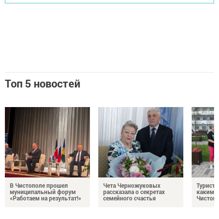
Топ 5 новостей
В Чистополе прошел
Чета Черножуковых
Туристы
муниципальный форум
рассказала о секретах
каким о
«Работаем на результат!»
семейного счастья
Чистоп