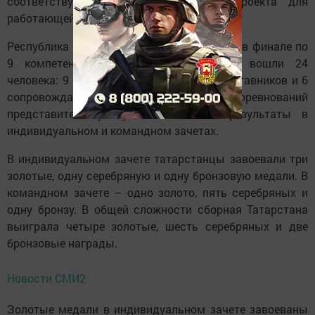
соответствует целям общественного проекта для
работающей молодежи «МолоТ».
Республика Татарстан была представлена в финале по
9 компетенциям. В состав делегации вошли 24
человека: 9 конкурсантов, 9 экспертов-наставников и 6
сопровождающих. По итогам соревнований
представители республики показали результаты в
индивидуальном и командном зачетах.
В индивидуальном зачете татарстанцы завоевали три
золотые, одну серебряную и одну бронзовую медали. В
командном зачете – одно золото, пять серебряных и
одну бронзу. В общей сложности сборная Татарстана
выиграла четыре золотые, шесть серебряных и две
бронзовые награды.
Новости СМИ2
Золотые медали в индивидуальном зачете завоеваны