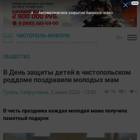
3
Автоматическое закрытие баннера через
ЧИСТОПОЛЬ-ИНФОРМ
16+
Газета "Чистопольские известия" - новости Чистополя
ОБЩЕСТВО
В День защиты детей в чистопольском
роддоме поздравили молодых мам
Гузель Хайруллина,
2 июня 2026 - 13:50
759
0
0
В честь праздника каждая молодая мама получила
памятный подарок