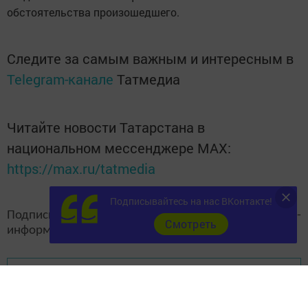
обстоятельства произошедшего.
Следите за самым важным и интересным в
Telegram-канале
Татмедиа
Читайте новости Татарстана в
национальном мессенджере MАХ:
https://max.ru/tatmedia
Подписывайтесь на нас ВКонтакте!
Подписывайтесь на наш
канал
MAX
«Чистополь-
Cмотреть
информ»
Перейти на страницу новости