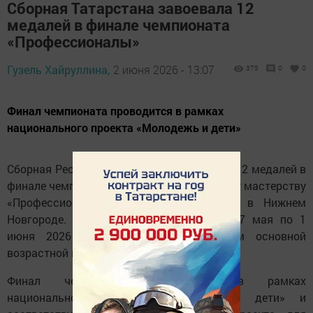
Сборная Татарстана завоевала 12
медалей в финале чемпионата
«Профессионалы»
Гузель Хайруллина,
2 июня 2026 - 13:07
375
0
0
Финал чемпионата проводится в рамках
национального проекта «Молодежь и дети»
Сборная Республики Татарстан завоевала 12 медалей в
финале чемпионата по профессиональному мастерству
«Профессионалы», который завершился в Нижнем
Новгороде. Соревнования проходили с 27 мая по 1
июня 2026 года по 12 компетенциям основной
возрастной категории.
Финал чемпионата проводится в рамках
национального проекта «Молодежь и дети» и