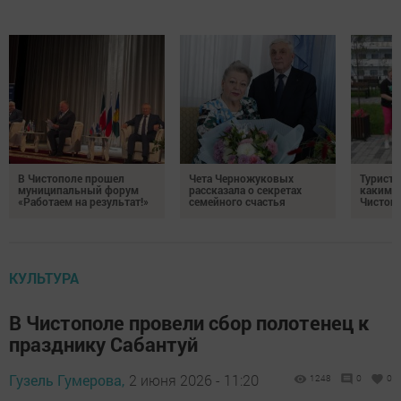
В Чистополе прошел
Чета Черножуковых
Туристы
муниципальный форум
рассказала о секретах
каким о
«Работаем на результат!»
семейного счастья
Чистоп
КУЛЬТУРА
В Чистополе провели сбор полотенец к
празднику Сабантуй
Гузель Гумерова,
2 июня 2026 - 11:20
1248
0
0