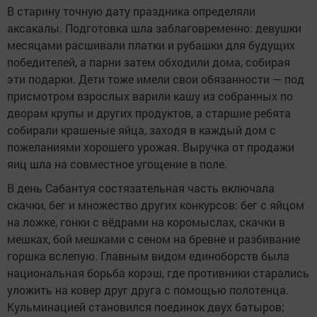
В старину точную дату праздника определяли
аксакалы. Подготовка шла заблаговременно: девушки
месяцами расшивали платки и рубашки для будущих
победителей, а парни затем обходили дома, собирая
эти подарки. Дети тоже имели свои обязанности — под
присмотром взрослых варили кашу из собранных по
дворам крупы и других продуктов, а старшие ребята
собирали крашеные яйца, заходя в каждый дом с
пожеланиями хорошего урожая. Выручка от продажи
яиц шла на совместное угощение в поле.
В день Сабантуя состязательная часть включала
скачки, бег и множество других конкурсов: бег с яйцом
на ложке, гонки с вёдрами на коромыслах, скачки в
мешках, бой мешками с сеном на бревне и разбивание
горшка вслепую. Главным видом единоборств была
национальная борьба корэш, где противники старались
уложить на ковер друг друга с помощью полотенца.
Кульминацией становился поединок двух батыров;