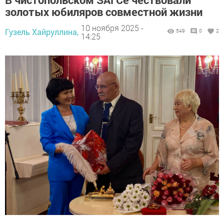
золотых юбиляров совместной жизни
10 ноября 2025 -
Гузель Хайруллина,
549
0
2
14:25