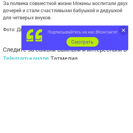
За полвека совместной жизни Мокины воспитали двух
дочерей и стали счастливыми бабушкой и дедушкой
для четверых внуков.
Фото: Дворец бракосочетания
Подписывайтесь на нас ВКонтакте!
Cмотреть
Следите за самым важным и интересным в
Telegram-канале
Татмедиа
Читайте новости Татарстана в
национальном мессенджере MАХ:
https://max.ru/tatmedia
Подписывайтесь на наш
канал
MAX
«Чистополь-
информ»