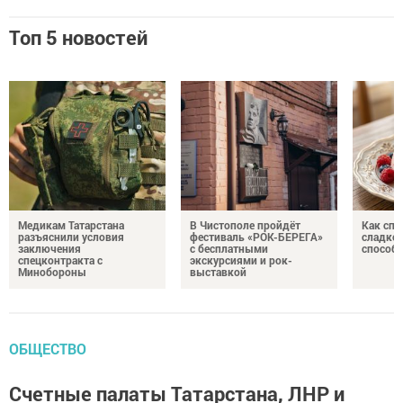
Топ 5 новостей
Медикам Татарстана
В Чистополе пройдёт
Как спр
разъяснили условия
фестиваль «РОК-БЕРЕГА»
сладком
заключения
с бесплатными
способ
спецконтракта с
экскурсиями и рок-
Минобороны
выставкой
ОБЩЕСТВО
Счетные палаты Татарстана, ЛНР и