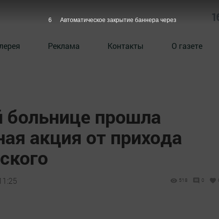
1
5
Автоматическое закрытие баннера через
лерея
Реклама
Контакты
О газете
й больнице прошла
ая акция от прихода
ского
11:25
518
0