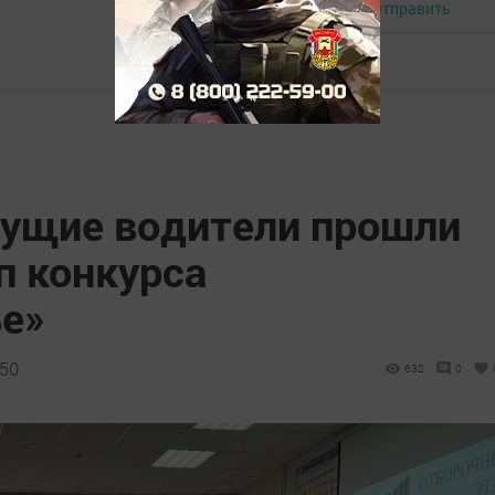
Отправить
Авторизоваться
дущие водители прошли
п конкурса
е»
:50
632
0