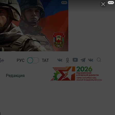
6+
РУС
ТАТ
Редакция
а