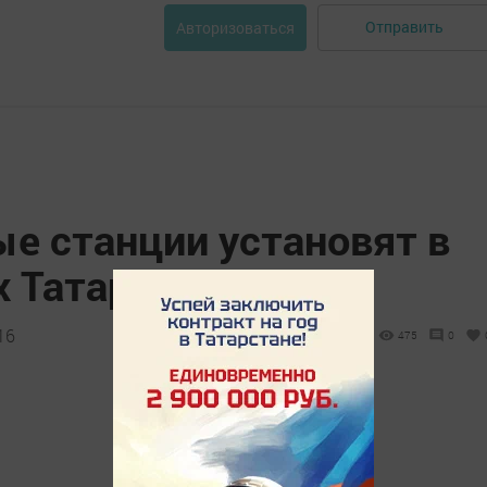
Отправить
Авторизоваться
е станции установят в
х Татарстана
16
475
0