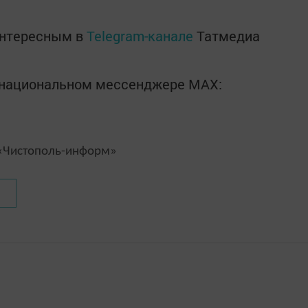
интересным в
Telegram-канале
Татмедиа
в национальном мессенджере MАХ:
Чистополь-информ»