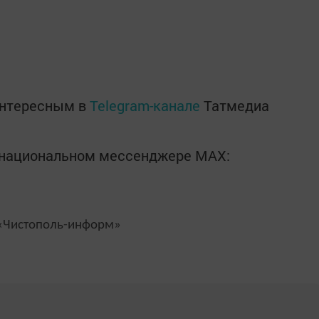
интересным в
Telegram-канале
Татмедиа
в национальном мессенджере MАХ:
Чистополь-информ»