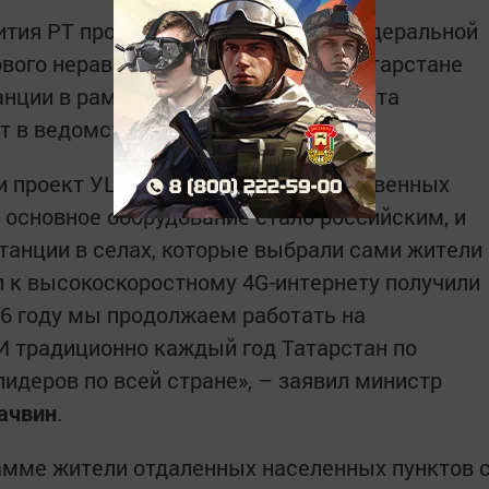
ития РТ продолжает реализацию федеральной
ого неравенства». В 2026 году в Татарстане
анции в рамках национального проекта
т в ведомстве.
и проект УЦН, у нас не было отечественных
у основное оборудование стало российским, и
танции в селах, которые выбрали сами жители
уп к высокоскоростному 4G-интернету получили
26 году мы продолжаем работать на
И традиционно каждый год Татарстан по
идеров по всей стране», – заявил министр
ачвин
.
амме жители отдаленных населенных пунктов 