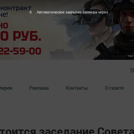
5
Автоматическое закрытие баннера через
1
лерея
Реклама
Контакты
О газете
тоится заседание Совет