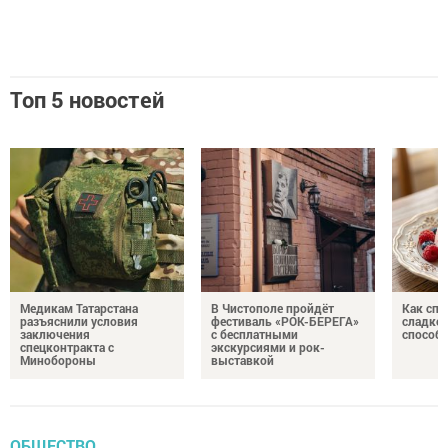
Топ 5 новостей
Медикам Татарстана
В Чистополе пройдёт
Как спр
разъяснили условия
фестиваль «РОК-БЕРЕГА»
сладком
заключения
с бесплатными
способ
спецконтракта с
экскурсиями и рок-
Минобороны
выставкой
ОБЩЕСТВО