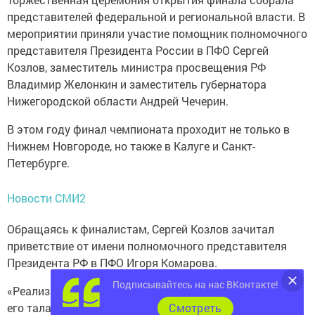
представителей федеральной и региональной власти. В
мероприятии приняли участие помощник полномочного
представителя Президента России в ПФО Сергей
Козлов, заместитель министра просвещения РФ
Владимир Желонкин и заместитель губернатора
Нижегородской области Андрей Чечерин.
В этом году финал чемпионата проходит не только в
Нижнем Новгороде, но также в Калуге и Санкт-
Петербурге.
Новости СМИ2
Обращаясь к финалистам, Сергей Козлов зачитал
приветствие от имени полномочного представителя
Президента РФ в ПФО Игоря Комарова.
Подписывайтесь на нас ВКонтакте!
«Реализация потенциала каждого человека, развитие
его талантов, воспитание патриотичной и социально
Cмотреть