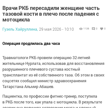
Врачи РКБ пересадили женщине часть
тазовой кости в плечо после падения с
мотоцикла
Гузель Хайруллина,
29 мая 2026 - 10:10
1136
0
0
Операция продлилась два часа
Травматологи РКБ провели операцию 32-летней
жительнице Нурлата, использовав для восстановления
разрушенного плечевого сустава костный
трансплантат из её собственного таза. Об этом в своих
соцсетях сообщил министр здравоохранения
Татарстана Альмир Абашев.
Пациентка, по профессии фитнес-тренер, поступила
в РКБ после того, как упала с мотоцикла. В результате
аварии она получила сотрясение мозга и сложный