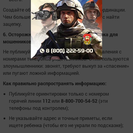
Создайте общий чат в мессенджере для координации.
Чем больше людей в курсе — тем выше шанс найти
зацепку.
6. Осторожнее с объявлениями — это ловушка для
мошенников
Не публикуйте в соцсетях и подъездах объявления с
номерами телефонов родственников. Этим пользуются
злоумышленники: звонят, требуют выкуп за «спасение»
или пугают ложной информацией.
Как правильно распространять информацию:
Публикуйте ориентировки только с номером
горячей линии
112
или
8-800-700-54-52
(эти
телефоны под контролем);
Не указывайте адрес и точные приметы, если
ищете ребенка (чтобы его не украли по подсказке);