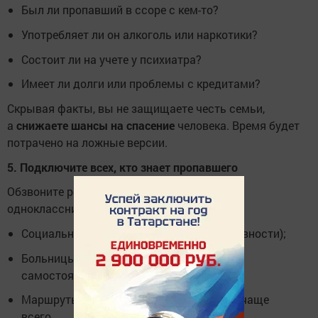
Был ли пропавший в ссоре с кем-то?
Употребляет ли он алкоголь или наркотики?
Состоит ли на учете у психиатра?
Имеет ли долги или проблемы с кредитами?
Скрывая факты, вы не защищаете честь семьи,
а
снижаете шансы на спасение
человека. Время будет
потрачено на ложные версии.
5. Подключите всех, кто знает пропавшего
Обзвоните родственников, друзей, коллег,
одноклассников. Проверьте:
Социальные сети (время последней активности);
Больницы и морги (можно звонить
самостоятельно);
Маршруты, которыми пропавший ходил чаще
всего.