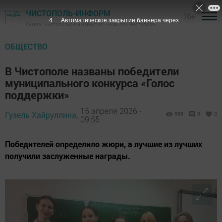
ЧИСТОПОЛЬ-ИНФОРМ
16+
3
Автоматическое закрытие баннера через
Газета "Чистопольские известия" - новости Чистополя
ОБЩЕСТВО
В Чистополе названы победители
муниципального конкурса «Голос
поддержки»
15 апреля 2026 -
Гузель Хайруллина,
538
0
0
09:55
Победителей определило жюри, а лучшие из лучших
получили заслуженные награды.