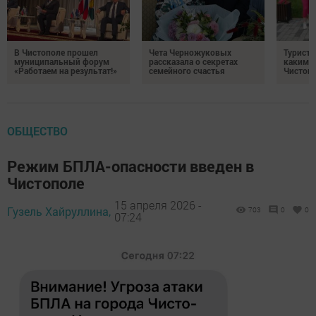
В Чистополе прошел
Чета Черножуковых
Туристы
муниципальный форум
рассказала о секретах
каким о
«Работаем на результат!»
семейного счастья
Чистоп
ОБЩЕСТВО
Режим БПЛА-опасности введен в
Чистополе
15 апреля 2026 -
Гузель Хайруллина,
703
0
0
07:24