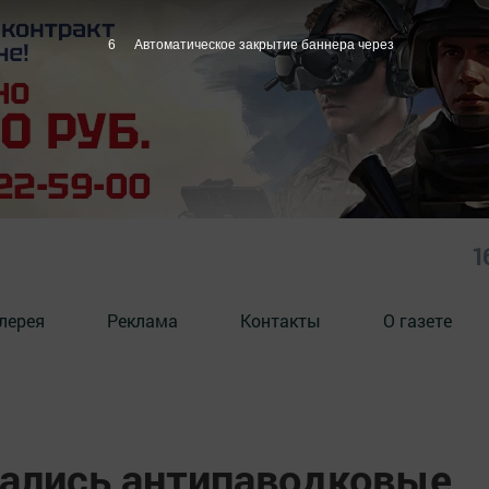
5
Автоматическое закрытие баннера через
1
лерея
Реклама
Контакты
О газете
чались антипаводковые