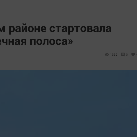
м районе стартовала
ечная полоса»
1362
0