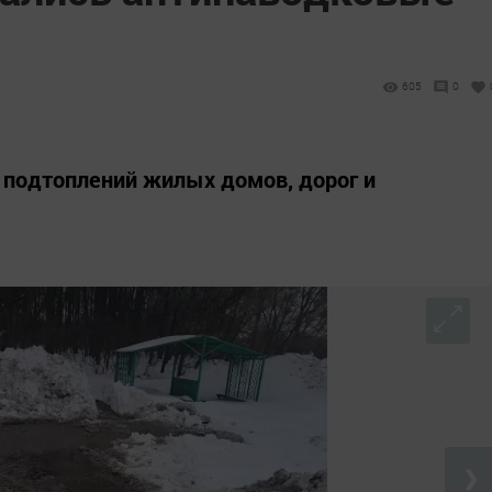
605
0
ь подтоплений жилых домов, дорог и
❯