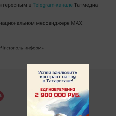
интересным в
Telegram-канале
Татмедиа
в национальном мессенджере MАХ:
Чистополь-информ»