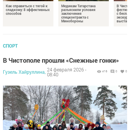
Как справиться с тягой к
Медикам Татарстана
В Чисто
сладкому: 8 эффективных
разъяснили условия
фестив
способов
заключения
с бесп
спецконтракта с
экскурс
Минобороны
выстав
СПОРТ
В Чистополе прошли «Снежные гонки»
24 февраля 2026 -
Гузель Хайруллина,
416
0
0
08:40